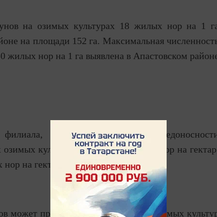
унов на озимых культурах 18 жилых нор на 1 г
йоне на площади 152 га. Максимальная численност
0 жилых нор на 1 га выявлена в Апастовском район
филиала, экономический порог вредоносност
озимых культур, в садах – 30 жилых нор на гектар
 нор на гектар.
ов может привести к потере урожая озимых культу