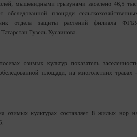
олей, мышевидными грызунами заселено 46,5 тыс
от обследованной площади сельскохозяйственны
ьник отдела защиты растений филиала ФГБ
 Татарстан Гузель Хусаинова.
осевах озимых культур показатель заселенност
обследованной площади, на многолетних травах 
на озимых культурах составляет 8 жилых нор н
5.