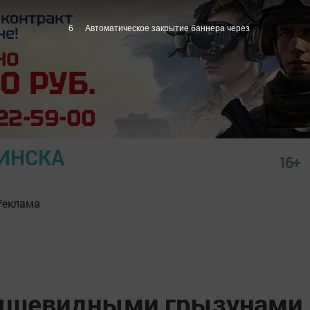
5
Автоматическое закрытие баннера через
ИНСКА
16+
Реклама
мышевидными грызунами