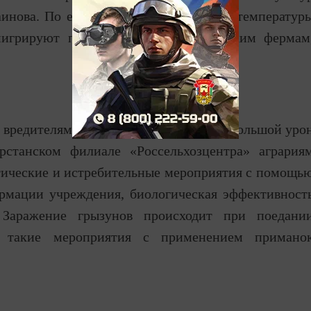
аинова. По ее словам, при понижении температур
игрируют поближе к животноводческим фермам
 вредителями, которые могут нанести большой уро
рстанском филиале «Россельхозцентра» агрария
ические и истребительные мероприятия с помощь
рмации учреждения, биологическая эффективност
 Заражение грызунов происходит при поедани
и такие мероприятия с применением примано