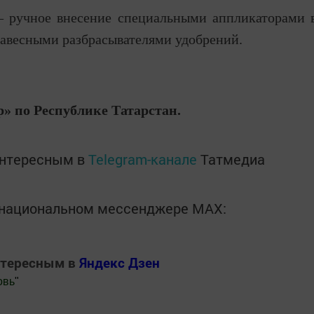
 ручное внесение специальными аппликаторами 
навесными разбрасывателями удобрений.
» по Республике Татарстан.
интересным в
Telegram-канале
Татмедиа
в национальном мессенджере MАХ:
нтересным в
Яндекс Дзен
овь
"
.Новости