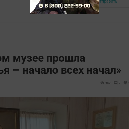
Отправить
Авторизоваться
м музее прошла
я – начало всех начал»
660
0