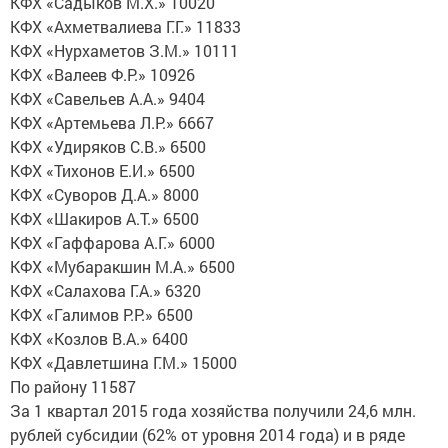
КФХ «Садыков М.Х.» 10020
КФХ «Ахметвалиева Г.Г.» 11833
КФХ «Нурхаметов З.М.» 10111
КФХ «Валеев Ф.Р.» 10926
КФХ «Савельев А.А.» 9404
КФХ «Артемьева Л.Р.» 6667
КФХ «Удиряков С.В.» 6500
КФХ «Тихонов Е.И.» 6500
КФХ «Суворов Д.А.» 8000
КФХ «Шакиров А.Т.» 6500
КФХ «Гаффарова А.Г.» 6000
КФХ «Мубаракшин М.А.» 6500
КФХ «Салахова Г.А.» 6320
КФХ «Галимов Р.Р.» 6500
КФХ «Козлов В.А.» 6400
КФХ «Давлетшина Г.М.» 15000
По району 11587
За 1 квартал 2015 года хозяйства получили 24,6 млн.
рублей субсидии (62% от уровня 2014 года) и в ряде