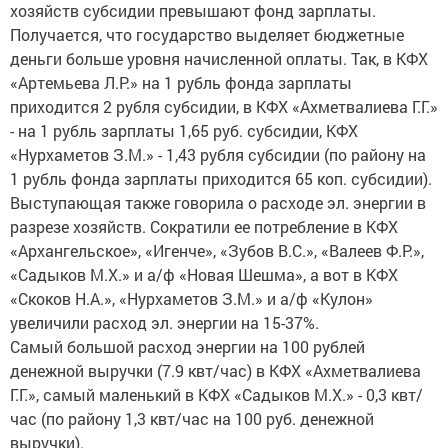
хозяйств субсидии превышают фонд зарплаты.
Получается, что государство выделяет бюджетные
деньги больше уровня начисленной оплаты. Так, в КФХ
«Артемьева Л.Р.» на 1 рубль фонда зарплаты
приходится 2 рубля субсидии, в КФХ «Ахметвалиева Г.Г.»
- на 1 рубль зарплаты 1,65 руб. субсидии, КФХ
«Нурхаметов З.М.» - 1,43 рубля субсидии (по району на
1 рубль фонда зарплаты приходится 65 коп. субсидии).
Выступающая также говорила о расходе эл. энергии в
разрезе хозяйств. Сократили ее потребление в КФХ
«Архангельское», «Игенче», «Зубов В.С.», «Валеев Ф.Р.»,
«Садыков М.Х.» и а/ф «Новая Шешма», а вот в КФХ
«Скоков Н.А.», «Нурхаметов З.М.» и а/ф «Кулон»
увеличили расход эл. энергии на 15-37%.
Самый большой расход энергии на 100 рублей
денежной выручки (7.9 квт/час) в КФХ «Ахметвалиева
Г.Г.», самый маленький в КФХ «Садыков М.Х.» - 0,3 квт/
час (по району 1,3 квт/час на 100 руб. денежной
выручки).