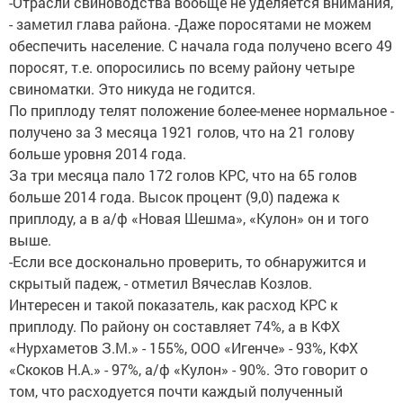
-Отрасли свиноводства вообще не уделяется внимания,
- заметил глава района. -Даже поросятами не можем
обеспечить население. С начала года получено всего 49
поросят, т.е. опоросились по всему району четыре
свиноматки. Это никуда не годится.
По приплоду телят положение более-менее нормальное -
получено за 3 месяца 1921 голов, что на 21 голову
больше уровня 2014 года.
За три месяца пало 172 голов КРС, что на 65 голов
больше 2014 года. Высок процент (9,0) падежа к
приплоду, а в а/ф «Новая Шешма», «Кулон» он и того
выше.
-Если все досконально проверить, то обнаружится и
скрытый падеж, - отметил Вячеслав Козлов.
Интересен и такой показатель, как расход КРС к
приплоду. По району он составляет 74%, а в КФХ
«Нурхаметов З.М.» - 155%, ООО «Игенче» - 93%, КФХ
«Скоков Н.А.» - 97%, а/ф «Кулон» - 90%. Это говорит о
том, что расходуется почти каждый полученный