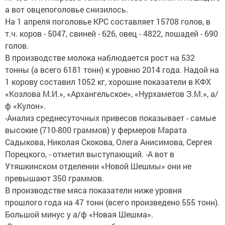
а вот овцепоголовье снизилось.
На 1 апреля поголовье КРС составляет 15708 голов, в
т.ч. коров - 5047, свиней - 626, овец - 4822, лошадей - 690
голов.
В производстве молока наблюдается рост на 532
тонны (а всего 6181 тонн) к уровню 2014 года. Надой на
1 корову составил 1052 кг, хорошие показатели в КФХ
«Козлова М.И.», «Архангельское», «Нурхаметов З.М.», а/
ф «Кулон».
-Анализ среднесуточных привесов показывает - самые
высокие (710-800 граммов) у фермеров Марата
Садыкова, Николая Скокова, Олега Анисимова, Сергея
Порецкого, - отметил выступающий. -А вот в
Утяшкинском отделении «Новой Шешмы» они не
превышают 350 граммов.
В производстве мяса показатели ниже уровня
прошлого года на 47 тонн (всего произведено 555 тонн).
Большой минус у а/ф «Новая Шешма».