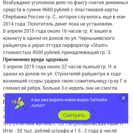
Возбуждено уголовное дело по факту снятия денежных
средств в сумме 9660 рублей с пластиковой карты
Сбербанка России гр. С., которое случилось еще в мае
2014 года. Похититель денег пока не установлен.
8 апреля 2015 года около 16 часов гр. К зашел в
комнату в одном из домов по ул. Чернышевского
райцентра и украл оттуда перфоратор «Sturm»
стоимостью 4500 рублей, принадлежащий гр. З.
Причинение вреда здоровью
3 апреля 2015 года около 22 часов пьяный гр. Н. в
одном из домов по ул. Строителей райцентра в ходе
возникшей ссоры ударил свою сожительницу гр-ку Г. и
сломал ей ребра. Больше 3-х недель она не смогла
выйти на работу.
А вы уже видели новое видео Tatmedia
Пьяный за рулем
Junior?
За прошедшую неделю сотрудники ГИБДД выявили
Cмотреть
один факт управления автотранспортом в пьяном виде.
Это 25-летний житель с. Сл. Петропавловская Иван П.
Итог - 30 тыс. рублей штрафа и 1.5 - 2 года в числе