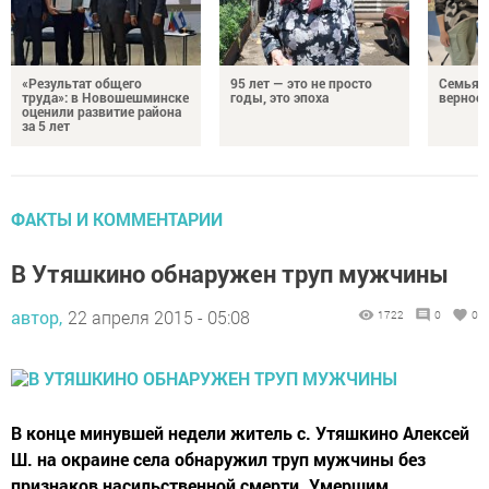
«Результат общего
95 лет — это не просто
Семья Г
труда»: в Новошешминске
годы, это эпоха
верност
оценили развитие района
за 5 лет
ФАКТЫ И КОММЕНТАРИИ
В Утяшкино обнаружен труп мужчины
автор,
22 апреля 2015 - 05:08
1722
0
0
В конце минувшей недели житель с. Утяшкино Алексей
Ш. на окраине села обнаружил труп мужчины без
признаков насильственной смерти. Умершим