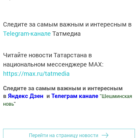
Следите за самым важным и интересным в
Telegram-канале
Татмедиа
Читайте новости Татарстана в
национальном мессенджере MАХ:
https://max.ru/tatmedia
Следите за самым важным и интересным
в
Яндекс Дзен
и
Телеграм канале
"
Шешминская
новь
"
Добавить Шешминскую новь в Яндекс.Новости
Перейти на страницу новости