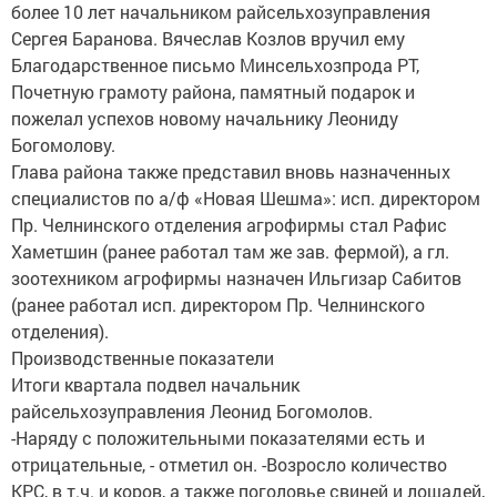
более 10 лет начальником райсельхозуправления
Сергея Баранова. Вячеслав Козлов вручил ему
Благодарственное письмо Минсельхозпрода РТ,
Почетную грамоту района, памятный подарок и
пожелал успехов новому начальнику Леониду
Богомолову.
Глава района также представил вновь назначенных
специалистов по а/ф «Новая Шешма»: исп. директором
Пр. Челнинского отделения агрофирмы стал Рафис
Хаметшин (ранее работал там же зав. фермой), а гл.
зоотехником агрофирмы назначен Ильгизар Сабитов
(ранее работал исп. директором Пр. Челнинского
отделения).
Производственные показатели
Итоги квартала подвел начальник
райсельхозуправления Леонид Богомолов.
-Наряду с положительными показателями есть и
отрицательные, - отметил он. -Возросло количество
КРС, в т.ч. и коров, а также поголовье свиней и лошадей,