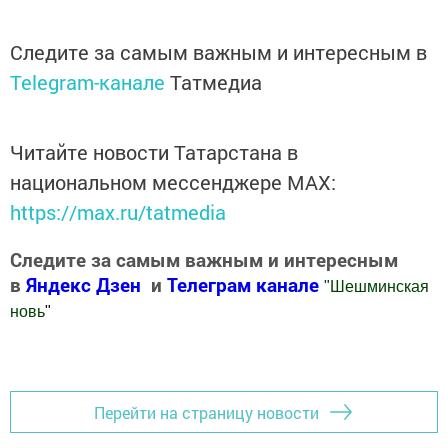
Следите за самым важным и интересным в
Telegram-канале
Татмедиа
Читайте новости Татарстана в
национальном мессенджере MАХ:
https://max.ru/tatmedia
Следите за самым важным и интересным
в
Яндекс Дзен
и
Телеграм канале
"
Шешминская
новь
"
Добавить Шешминскую новь в Яндекс.Новости
Перейти на страницу новости