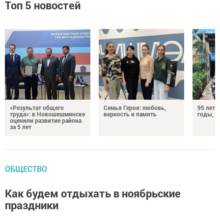
Топ 5 новостей
«Результат общего
Семья Героя: любовь,
95 лет 
труда»: в Новошешминске
верность и память
годы, э
оценили развитие района
за 5 лет
ОБЩЕСТВО
Как будем отдыхать в ноябрьские
праздники