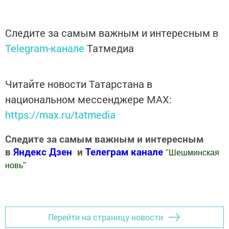
Следите за самым важным и интересным в
Telegram-канале
Татмедиа
Читайте новости Татарстана в
национальном мессенджере MАХ:
https://max.ru/tatmedia
Следите за самым важным и интересным
в
Яндекс Дзен
и
Телеграм канале
"
Шешминская
новь
"
Добавить Шешминскую новь в Яндекс.Новости
Перейти на страницу новости