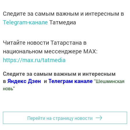
Следите за самым важным и интересным в
Telegram-канале
Татмедиа
Читайте новости Татарстана в
национальном мессенджере MАХ:
https://max.ru/tatmedia
Следите за самым важным и интересным
в
Яндекс Дзен
и
Телеграм канале
"
Шешминская
новь
"
Добавить Шешминскую новь в Яндекс.Новости
Перейти на страницу новости