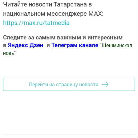
Читайте новости Татарстана в
национальном мессенджере MАХ:
https://max.ru/tatmedia
Следите за самым важным и интересным
в
Яндекс Дзен
и
Телеграм канале
"
Шешминская
новь
"
Добавить Шешминскую новь в Яндекс.Новости
Перейти на страницу новости