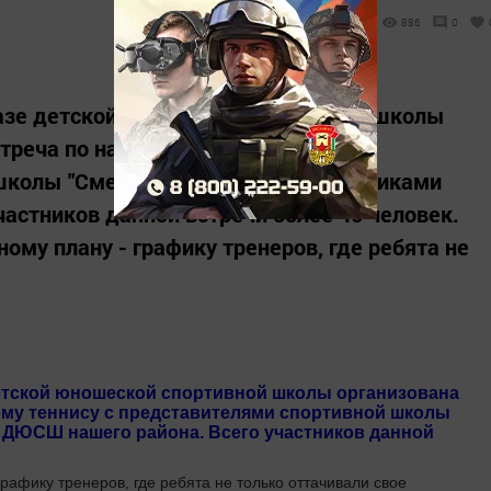
886
0
 базе детской юношеской спортивной школы
треча по настольному теннису с
колы "Смена" г. Казань и воспитанниками
астников данной встречи более 40 человек.
му плану - графику тренеров, где ребята не
е детской юношеской спортивной школы организована
ому теннису с представителями спортивной школы
и ДЮСШ нашего района. Всего участников данной
рафику тренеров, где ребята не только оттачивали свое