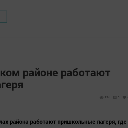
ком районе работают
геря
954
0
олах района работают пришкольные лагеря, где