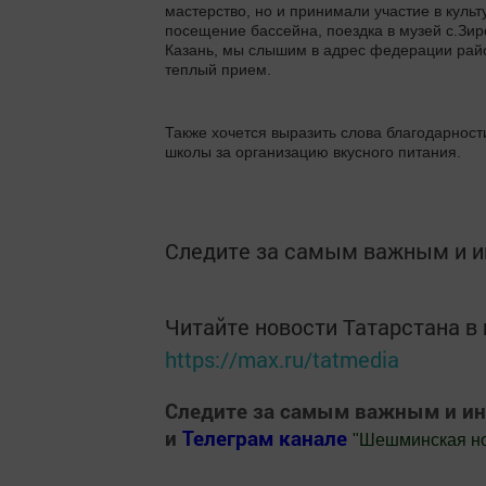
мастерство, но и принимали участие в культ
посещение бассейна, поездка в музей с.Зир
Казань, мы слышим в адрес федерации рай
теплый прием.
Также хочется выразить слова благодарно
школы за организацию вкусного питания.
Следите за самым важным и 
Читайте новости Татарстана 
https://max.ru/tatmedia
Следите за самым важным и и
и
Телеграм канале
"
Шешминская н
Добавить Шешминскую новь в Яндекс