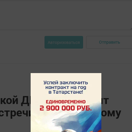
Отправить
Авторизоваться
кой ДЮСШ проходят
стречи по настольному