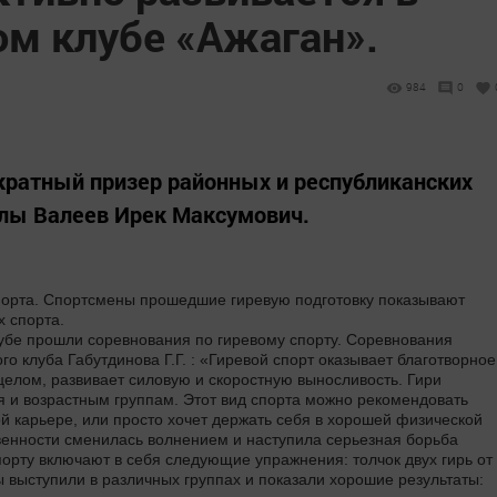
м клубе «Ажаган».
984
0
кратный призер районных и республиканских
клы Валеев Ирек Максумович.
порта. Спортсмены прошедшие гиревую подготовку показывают
х спорта.
лубе прошли соревнования по гиревому спорту. Соревнования
о клуба Габутдинова Г.Г. : «Гиревой спорт оказывает благотворное
елом, развивает силовую и скоростную выносливость. Гири
я и возрастным группам. Этот вид спорта можно рекомендовать
ой карьере, или просто хочет держать себя в хорошей физической
венности сменилась волнением и наступила серьезная борьба
орту включают в себя следующие упражнения: толчок двух гирь от
ы выступили в различных группах и показали хорошие результаты: