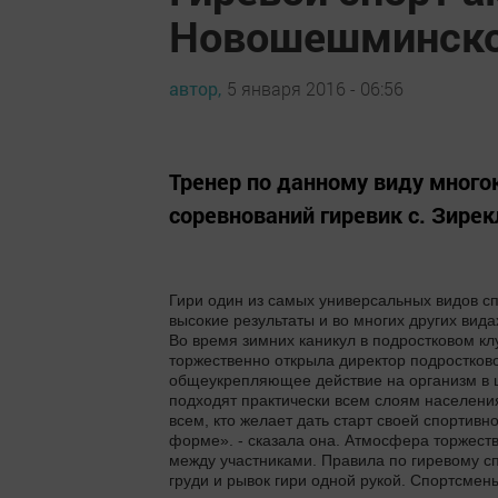
Новошешминско
автор,
5 января 2016 - 06:56
Тренер по данному виду много
соревнований гиревик с. Зире
Гири один из самых универсальных видов с
высокие результаты и во многих других вида
Во время зимних каникул в подростковом к
торжественно открыла директор подростковог
общеукрепляющее действие на организм в ц
подходят практически всем слоям населени
всем, кто желает дать старт своей спортивн
форме». - сказала она. Атмосфера торжест
между участниками. Правила по гиревому сп
груди и рывок гири одной рукой. Спортсмен