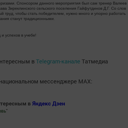
ризами. Спонсором данного мероприятия был сам тренер Валеев
лава Зиреклинского сельского поселения Гайфутдинов Д.Г. Со слов
ый труд, чтобы стать победителем, нужно много и упорно работать
вания станут традиционными.
и успехов в учебе!
интересным в
Telegram-канале
Татмедиа
в национальном мессенджере MАХ:
нтересным в
Яндекс Дзен
овь
"
.Новости