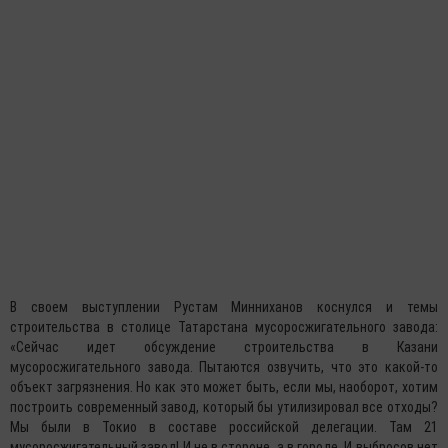
В своем выступлении Рустам Минниханов коснулся и темы
строительства в столице Татарстана мусоросжигательного завода:
«Сейчас идет обсуждение строительства в Казани
мусоросжигательного завода. Пытаются озвучить, что это какой-то
объект загрязнения. Но как это может быть, если мы, наоборот, хотим
построить современный завод, который бы утилизировал все отходы?
Мы были в Токио в составе российской делегации. Там 21
мусоросжигательный завод! И не в стороне, а в городе. И выбросов нет