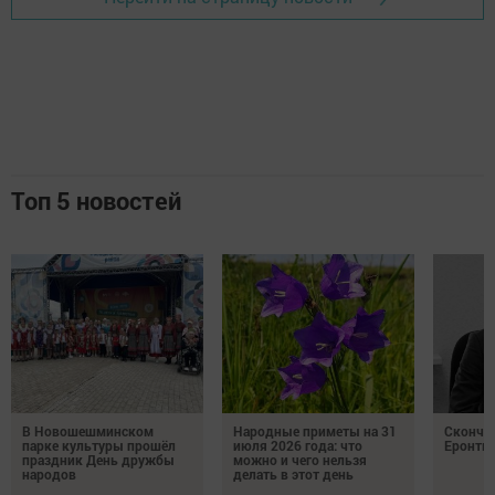
Топ 5 новостей
В Новошешминском
Народные приметы на 31
Сконча
парке культуры прошёл
июля 2026 года: что
Еронть
праздник День дружбы
можно и чего нельзя
народов
делать в этот день