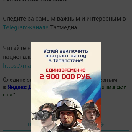
Следите за самым важным и интересным в
Telegram-канале
Татмедиа
Читайте новости Татарстана в
национальном мессенджере MАХ:
https://max.ru/tatmedia
Следите за самым важным и интересным
в
Яндекс Дзен
и
Телеграм канале
"
Шешминская
новь
"
Добавить Шешминскую новь в Яндекс.Новости
Перейти на страницу новости