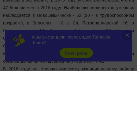
47 больше чем в 2015 году. Наибольшее количество умерших
наблюдается в Новошешминске - 52 (20 - в трудоспособном
возрасте), в Зиреклах - 18, в Сл. Петропавловской -16, в
Сл.Черемуховой - 14, в Утяшкино и Тубылгы Тау по 13, в Красном
А вы уже видели новое видео Tatmedia
Октябре - 12 человек.
Junior?
От сердечно-сосудистых заболеваний умер 91 человек, от
Cмотреть
внешних причин и от онкологии по 18 человек, по заболеваниям
органов дыхания и пищеварения умерло по 11 чел.
В 2016 году по Новошешминскому муниципальному району
подлежало диспансеризации - 2515 человек взрослого
населения. На 2-й этап направлены 549 человек. Результатом
работы является выявление 13 случаев онкологии, из них 11
случаев на ранних стадиях. Все пациенты с выявленной
патологией находятся на различных этапах лечения в
республиканском онкологическом диспансере. Выявлено более
600 первичных заболеваний, что значительно выше, чем в
предыдущие годы, из них 143 болезни сердца и сосудов. Взято