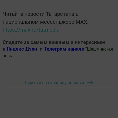
Читайте новости Татарстана в
национальном мессенджере MАХ:
https://max.ru/tatmedia
Следите за самым важным и интересным
в
Яндекс Дзен
и
Телеграм канале
"
Шешминская
новь
"
Добавить Шешминскую новь в Яндекс.Новости
Перейти на страницу новости