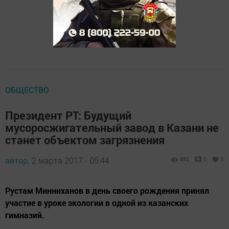
ОБЩЕСТВО
Президент РТ: Будущий
мусоросжигательный завод в Казани не
станет объектом загрязнения
автор,
2 марта 2017 - 05:44
882
0
0
Рустам Минниханов в день своего рождения принял
участие в уроке экологии в одной из казанских
гимназий.