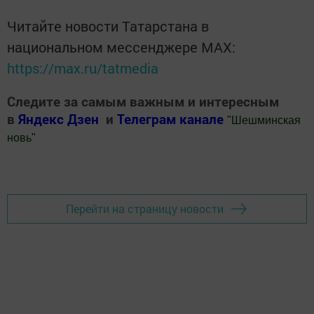
Читайте новости Татарстана в
национальном мессенджере MАХ:
https://max.ru/tatmedia
Следите за самым важным и интересным
в
Яндекс Дзен
и
Телеграм канале
"
Шешминская
новь
"
Добавить Шешминскую новь в Яндекс.Новости
Перейти на страницу новости