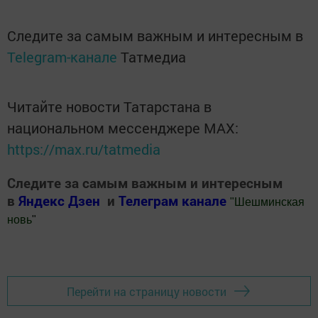
Следите за самым важным и интересным в
Telegram-канале
Татмедиа
Читайте новости Татарстана в
национальном мессенджере MАХ:
https://max.ru/tatmedia
Следите за самым важным и интересным
в
Яндекс Дзен
и
Телеграм канале
"
Шешминская
новь
"
Добавить Шешминскую новь в Яндекс.Новости
Перейти на страницу новости