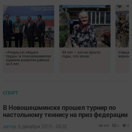
«Результат общего
95 лет — это не просто
Семья Г
труда»: в Новошешминске
годы, это эпоха
верност
оценили развитие района
за 5 лет
СПОРТ
В Новошешминске прошел турнир по
настольному теннису на приз федерации
автор,
6 декабря 2015 - 05:02
959
0
0