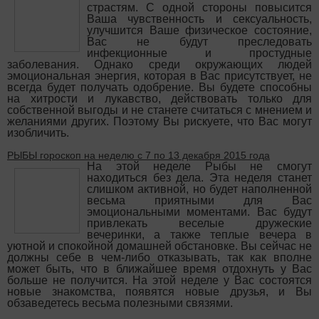
страстям. С одной стороны повысится
Ваша чувственность и сексуальность,
улучшится Ваше физическое состояние,
Вас не будут преследовать
инфекционные и простудные
заболевания. Однако среди окружающих людей
эмоциональная энергия, которая в Вас присутствует, не
всегда будет получать одобрение. Вы будете способны
на хитрости и лукавство, действовать только для
собственной выгоды и не станете считаться с мнением и
желаниями других. Поэтому Вы рискуете, что Вас могут
изобличить.
РЫБЫ гороскоп на неделю с 7 по 13 декабря 2015 года
На этой неделе Рыбы не смогут
находиться без дела. Эта неделя станет
слишком активной, но будет наполненной
весьма приятными для Вас
эмоциональными моментами. Вас будут
привлекать веселые дружеские
вечеринки, а также теплые вечера в
уютной и спокойной домашней обстановке. Вы сейчас не
должны себе в чем-либо отказывать, так как вполне
может быть, что в ближайшее время отдохнуть у Вас
больше не получится. На этой неделе у Вас состоятся
новые знакомства, появятся новые друзья, и Вы
обзаведетесь весьма полезными связями.