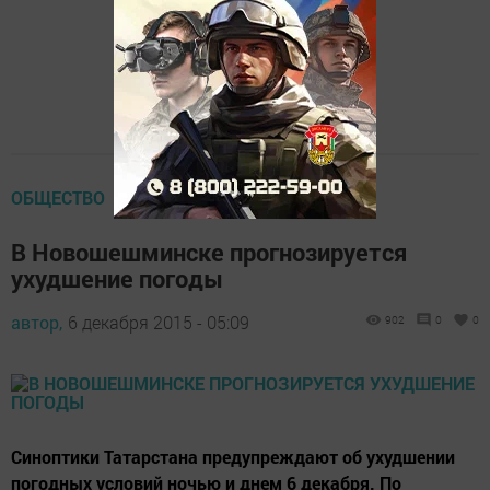
ОБЩЕСТВО
В Новошешминске прогнозируется
ухудшение погоды
автор,
6 декабря 2015 - 05:09
902
0
0
Синоптики Татарстана предупреждают об ухудшении
погодных условий ночью и днем 6 декабря. По