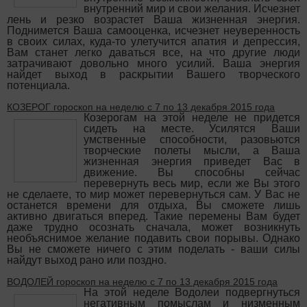
внутренний мир и свои желания. Исчезнет
лень и резко возрастет Ваша жизненная энергия.
Поднимется Ваша самооценка, исчезнет неуверенность
в своих силах, куда-то улетучится апатия и депрессия,
Вам станет легко даваться все, на что другие люди
затрачивают довольно много усилий. Ваша энергия
найдет выход в раскрытии Вашего творческого
потенциала.
КОЗЕРОГ гороскоп на неделю с 7 по 13 декабря 2015 года
Козерогам на этой неделе не придется
сидеть на месте. Усилятся Ваши
умственные способности, разовьются
творческие полеты мысли, а Ваша
жизненная энергия приведет Вас в
движение. Вы способны сейчас
перевернуть весь мир, если же Вы этого
не сделаете, то мир может перевернуться сам. У Вас не
останется времени для отдыха, Вы сможете лишь
активно двигаться вперед. Такие перемены Вам будет
даже трудно осознать сначала, может возникнуть
необъяснимое желание подавить свои порывы. Однако
Вы не сможете ничего с этим поделать - ваши силы
найдут выход рано или поздно.
ВОДОЛЕЙ гороскоп на неделю с 7 по 13 декабря 2015 года
На этой неделе Водолеи подвергнуться
негативным помыслам и низменным