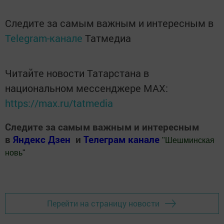
Следите за самым важным и интересным в
Telegram-канале
Татмедиа
Читайте новости Татарстана в
национальном мессенджере MАХ:
https://max.ru/tatmedia
Следите за самым важным и интересным
в
Яндекс Дзен
и
Телеграм канале
"
Шешминская
новь
"
Добавить Шешминскую новь в Яндекс.Новости
Перейти на страницу новости