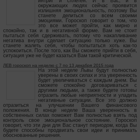
интриг и сплетен. И в Вас, и в
окружающих людях сейчас проявится
излишняя эмоциональность, поэтому Вы
станете делиться со всем своими
эмоциями. Гороскоп говорит о том, что
это все может пройти, как мирно и
спокойно, так и в негативной форме. Вам не стоит
пытаться себя сдерживать, потому что накапливание
негатива внутри сделает ситуацию только хуже. Вы
станете жалеть себя, чтобы попытаться хоть как-то
успокоиться. После того, как Вы сможете прийти в себя,
ситуация уже не будет казаться Вам такой критической.
ЛЕВ гороскоп на неделю с 7 по 13 декабря 2015 года
На этой неделе Львы будут полностью
уверены в своих силах и эта уверенность
будет увеличиваться с каждым днем. Вы
сможете спокойно договариваться с
другими людьми, а также будете готовы
отразить любые неприятности и уладить
негативные ситуации. Все это должно
отразиться на улучшении Вашего финансового
положения. В конце неделе Ваша уверенность в
собственных силах поможет Вам полностью взять под
контроль свое эмоциональное состояние. Гороскоп
говорит, что эти дни для Вас станут периодом, когда Вы
будете способны продвигать свои идеи и принимать
обоснованные решения.