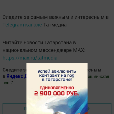
Следите за самым важным и интересным в
Telegram-канале
Татмедиа
Читайте новости Татарстана в
национальном мессенджере MАХ:
https://max.ru/tatmedia
Следите за самым важным и интересным
в
Яндекс Дзен
и
Телеграм канале
"
Шешминская
новь
"
Добавить Шешминскую новь в Яндекс.Новости
Перейти на страницу новости