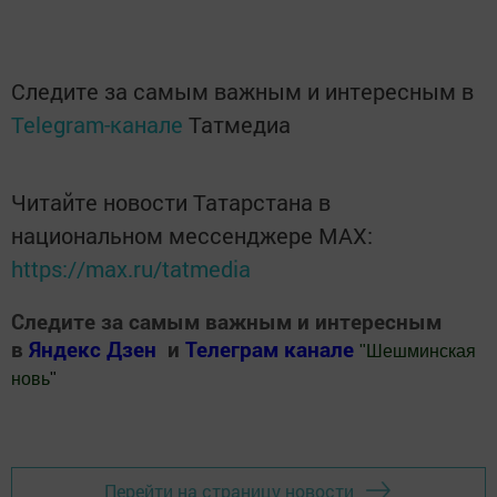
Следите за самым важным и интересным в
Telegram-канале
Татмедиа
Читайте новости Татарстана в
национальном мессенджере MАХ:
https://max.ru/tatmedia
Следите за самым важным и интересным
в
Яндекс Дзен
и
Телеграм канале
"
Шешминская
новь
"
Добавить Шешминскую новь в Яндекс.Новости
Перейти на страницу новости