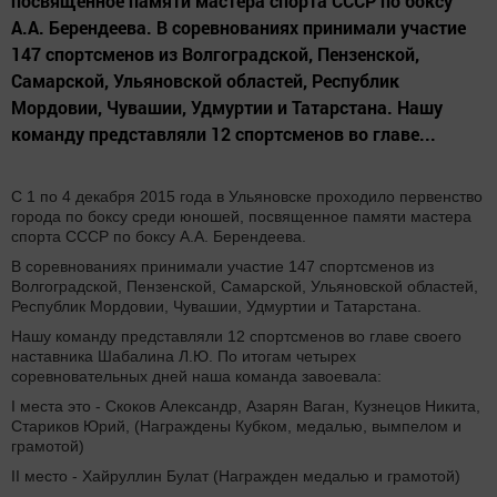
посвященное памяти мастера спорта СССР по боксу
А.А. Берендеева. В соревнованиях принимали участие
147 спортсменов из Волгоградской, Пензенской,
Самарской, Ульяновской областей, Республик
Мордовии, Чувашии, Удмуртии и Татарстана. Нашу
команду представляли 12 спортсменов во главе...
С 1 по 4 декабря 2015 года в Ульяновске проходило первенство
города по боксу среди юношей, посвященное памяти мастера
спорта СССР по боксу А.А. Берендеева.
В соревнованиях принимали участие 147 спортсменов из
Волгоградской, Пензенской, Самарской, Ульяновской областей,
Республик Мордовии, Чувашии, Удмуртии и Татарстана.
Нашу команду представляли 12 спортсменов во главе своего
наставника Шабалина Л.Ю. По итогам четырех
соревновательных дней наша команда завоевала:
I места это - Скоков Александр, Азарян Ваган, Кузнецов Никита,
Стариков Юрий, (Награждены Кубком, медалью, вымпелом и
грамотой)
II место - Хайруллин Булат (Награжден медалью и грамотой)