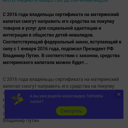
С 2016 года владельцы сертификата на материнский
капитал смогут направить его средства на покупку
товаров и услуг для социальной адаптации и
интеграции в общество детей-инвалидов.
Соответствующий федеральный закон, вступающий в
силу с 1 января 2016 года, подписал Президент РФ
Владимир Путин. В соответствии с законом, средства
материнского капитала можно будет...
С 2016 года владельцы сертификата на материнский
капитал смогут направить его средства на покупку
товаров и услуг для социальной адаптации и
А вы уже видели новое видео Tatmedia
интеграции в общество детей-инвалидов.
Junior?
Соответствующий федеральный закон, вступающий в
Cмотреть
силу с 1 января 2016 года, подписал Президент РФ
Владимир Путин.