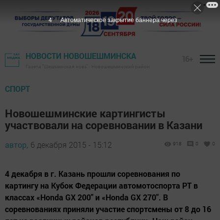
3
Автоматическое закрытие баннера через
НОВОСТИ НОВОШЕШМИНСКА
16+
Газета "Шешминская новь" - Новошешминский район
СПОРТ
Новошешминские картингисты
участвовали на соревновании в Казани
автор,
6 декабря 2015 - 15:12
918
0
0
4 декабря в г. Казань прошли соревнования по
картингу на Кубок Федерации автомотоспорта РТ в
классах «Honda GX 200″ и «Honda GX 270″. В
соревнованиях приняли участие спортсмены от 8 до 16