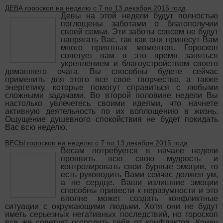
ДЕВА гороскоп на неделю с 7 по 13 декабря 2015 года
Девы на этой недели будут полностью
поглощены заботами о благополучии
своей семьи. Эти заботы совсем не будут
напрягать Вас, так как они принесут Вам
много приятных моментов. Гороскоп
советует вам в это время заняться
укреплением и благоустройством своего
домашнего очага. Вы способны будете сейчас
применить для этого все свое творчество, а также
энергетику, которые помогут справиться с любыми
сложными задачами. Во второй половине недели Вы
настолько увлечетесь своими идеями, что начнете
активную деятельность по их воплощению в жизнь.
Ощущение душевного спокойствия не будет покидать
Вас всю неделю.
ВЕСЫ гороскоп на неделю с 7 по 13 декабря 2015 года
Весам потребуется в начале недели
проявить всю свою мудрость и
контролировать свои бурные эмоции, то
есть руководить Вами сейчас должен ум,
а не сердце. Ваши излишние эмоции
способны привести к неразумности и это
вполне может создать конфликтные
ситуации с окружающими людьми. Хотя они не будут
иметь серьезных негативных последствий, но гороскоп
все же советует огородить себя от конфликтов. Конец