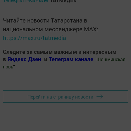
Читайте новости Татарстана в
национальном мессенджере MАХ:
https://max.ru/tatmedia
Следите за самым важным и интересным
в
Яндекс Дзен
и
Телеграм канале
"
Шешминская
новь
"
Добавить Шешминскую новь в Яндекс.Новости
Перейти на страницу новости