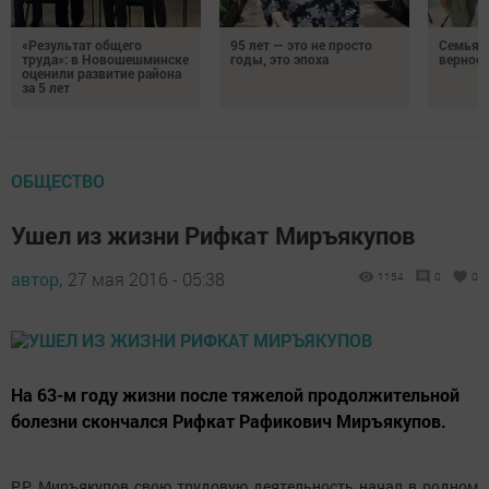
«Результат общего
95 лет — это не просто
Семья Г
труда»: в Новошешминске
годы, это эпоха
верност
оценили развитие района
за 5 лет
ОБЩЕСТВО
Ушел из жизни Рифкат Миръякупов
автор,
27 мая 2016 - 05:38
1154
0
0
На 63-м году жизни после тяжелой продолжительной
болезни скончался Рифкат Рафикович Миръякупов.
Р.Р. Миръякупов свою трудовую деятельность начал в родном