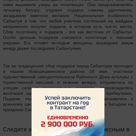
сами вышивали узоры на полотенцах. Они предназначались
лучшему батыру: отдавая подарок самому удачливому,
загадывали заветное желание. Национальная особенность
Сабантуя в том, что любой участник состязаний на майдане
непременно получит подарок, в котором есть чья-то мечта.
Сбор полотенец и подарков - это как весточка от Сабантуя.
Особо ценным подарком считается полотенце с ткаными
узорами. Его готовят молодые женщины, вышедшие замуж
между двумя последними Сабантуями.
Так же традиционно сбор подарков перед Сабантуем проходил
в нашем Новошешминском районе 26 мая, участники
художественной самодеятельности Районного Дома культуры с
торжественной миссией, в течение вечера, отправились по
улицам села в национальных костюмах, сопровождались
весёлыми шутками, розыгрышами, песнями и прибаутками.
Подарки, подаренные жителями района привязывались к
длинному шесту, которые будут подарены лучшим Батырам на
празднике Сабантуй.
Следите за самым важным и интересным в