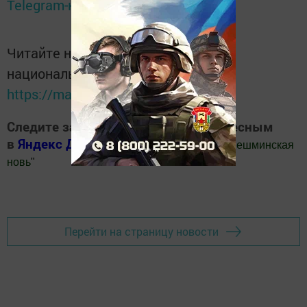
Telegram-канале
Татмедиа
Читайте новости Татарстана в
национальном мессенджере MАХ:
https://max.ru/tatmedia
Следите за самым важным и интересным
в
Яндекс Дзен
и
Телеграм канале
"
Шешминская
новь
"
Добавить Шешминскую новь в Яндекс.Новости
Перейти на страницу новости