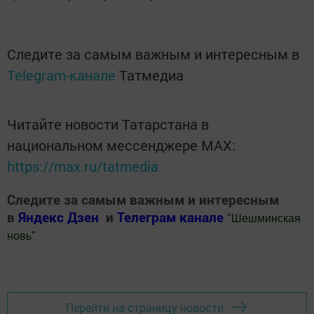
Следите за самым важным и интересным в
Telegram-канале
Татмедиа
Читайте новости Татарстана в
национальном мессенджере MАХ:
https://max.ru/tatmedia
Следите за самым важным и интересным
в
Яндекс Дзен
и
Телеграм канале
"
Шешминская
новь
"
Добавить Шешминскую новь в Яндекс.Новости
Перейти на страницу новости