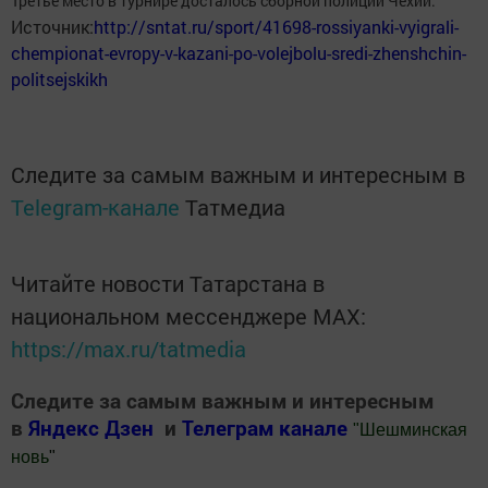
Третье место в турнире досталось сборной полиции Чехии.
Источник:
http://sntat.ru/sport/41698-rossiyanki-vyigrali-
chempionat-evropy-v-kazani-po-volejbolu-sredi-zhenshchin-
politsejskikh
Следите за самым важным и интересным в
Telegram-канале
Татмедиа
Читайте новости Татарстана в
национальном мессенджере MАХ:
https://max.ru/tatmedia
Следите за самым важным и интересным
в
Яндекс Дзен
и
Телеграм канале
"
Шешминская
новь
"