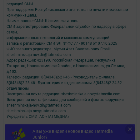
редакций СМИ.
При поддержке Республиканского агентства по печати и массовым
коммуникациям.
Наименование СМИ: Шешминская новь
СМИ зарегистрировано Федеральной службой по надзору в сфере
связи,
информационных технологий и массовых коммуникаций
запись о регистрации СМИ ЭЛ № ФС 77 - 90148 от 07.10.2025
ФИО главного редактора: Мусин Азат Вализанович Email:
sheshminskaja-nov.dir@tatmedia.com
Адрес редакции: 423190, Российская Федерация, Республика
Татарстан, Новошешминский район, с.Новошешминск, ул.Ленина,
д.102.
Телефон редакции: 8(84348)2-21-46 - Руководитель филиала.
8(84348)2-23-46 - Бухгалтерия и отдел рекламы. 8(84348)2-24-32 -
отдел писем
Электронная почта редакции: sheshminskaja-nov@tatmedia.com
Электронная почта филиала для сообщений о фактах коррупции
sheshminskaja-nov.dir@tatmedia.com
sheshminskaja-nov@tatmedia.com
Учредитель СМИ: АО «ТАТМЕДИА»
Антикоррупционная политика
А вы уже видели новое видео Tatmedia
АО «ТАТМЕДИА» использует «cookie»
для персонализации сервисов и
Junior?
удобства пользователей сайтом.