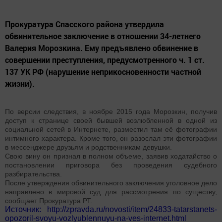
Прокуратура Спасского района утвердила
обвинительное заключение в отношении 34-летнего
Валерия Морозкина. Ему предъявлено обвинение в
совершении преступления, предусмотренного ч. 1 ст.
137 УК РФ (нарушение неприкосновенности частной
жизни).
По версии следствия, в ноябре 2015 года Морозкин, получив
доступ к странице своей бывшей возлюбленной в одной из
социальной сетей в Интернете, разместил там её фотографии
интимного характера. Кроме того, он разослал эти фотографии
в мессенджере друзьям и родственникам девушки.
Свою вину он признал в полном объеме, заявив ходатайство о
постановлении приговора без проведения судебного
разбирательства.
После утверждения обвинительного заключения уголовное дело
направлено в мировой суд для рассмотрения по существу,
сообщает Прокуратура РТ.
Источник: http://zpravda.ru/novosti/item/24833-tatarstanets-
opozoril-svoyu-vozlyublennuyu-na-ves-internet.html