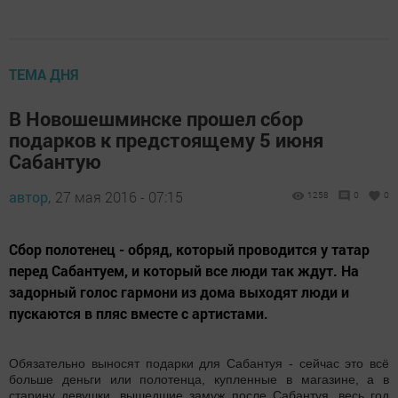
ТЕМА ДНЯ
В Новошешминске прошел сбор
подарков к предстоящему 5 июня
Сабантую
автор,
27 мая 2016 - 07:15
1258
0
0
Сбор полотенец - обряд, который проводится у татар
перед Сабантуем, и который все люди так ждут. На
задорный голос гармони из дома выходят люди и
пускаются в пляс вместе с артистами.
Обязательно выносят подарки для Сабантуя - сейчас это всё
больше деньги или полотенца, купленные в магазине, а в
старину девушки, вышедшие замуж после Сабантуя, весь год