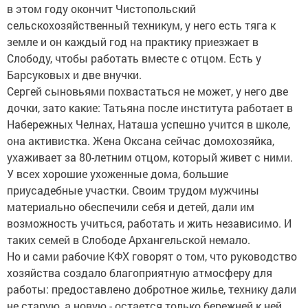
в этом году окончит Чистопольский
сельскохозяйственный техникум, у него есть тяга к
земле и он каждый год на практику приезжает в
Слободу, чтобы работать вместе с отцом. Есть у
Барсуковых и две внучки.
Сергей сыновьями похвастаться не может, у него две
дочки, зато какие: Татьяна после института работает в
Набережных Челнах, Наташа успешно учится в школе,
она активистка. Жена Оксана сейчас домохозяйка,
ухаживает за 80-летним отцом, который живет с ними.
У всех хорошие ухоженные дома, большие
приусадебные участки. Своим трудом мужчины
материально обеспечили себя и детей, дали им
возможность учиться, работать и жить независимо. И
таких семей в Слободе Архангельской немало.
Но и сами рабочие КФХ говорят о том, что руководство
хозяйства создало благоприятную атмосферу для
работы: предоставлено добротное жилье, технику дали
не старую, а новую - остается только бережней к ней