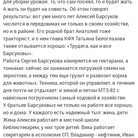
для уборки урожая. То, что сам посеял, то и будет жать.
А жать он будет на совесть. Об этом говорят
результаты: вот уже много лет Алексей Барсуков
числится в передовиках не только в своем хозяйстве,
но и в районе. Его родной брат Анатолий тоже
тракторист, и о нем глава КФХ Татьяна Белоглазова
также отзывается хорошо: «Трудяга, как и все
Барсуковы».
Работа Сергея Барсукова измеряется не гектарами, а
тоннами: сейчас он занимается погрузкой семян на
зернотоке, а между тем еще грузит и развозит корма
для животных. Техника, которой он управляет, в течение
дня почти не отдыхает: и зимой и летом МТЗ-82 с
навесным погрузчиком самый ходовой в хозяйстве.
У братьев Барсуковых не только на работе все хорошо,
но и дома. У каждого есть надежный тыл: жена, дети.
Жена Алексея работает в местной школе
библиотекарем, у них трое детей: Вика работает
секретарем в исполкоме СП, Владимир - нефтяник, Иван