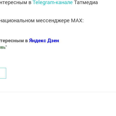
интересным в
Telegram-канале
Татмедиа
в национальном мессенджере MАХ:
нтересным в
Яндекс Дзен
овь
"
.Новости