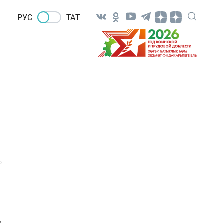
РУС
ТАТ
0
в