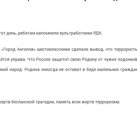
 тот день, ребятам напомнили культработники РДК.
«Город Ангелов» шестиклассники сделали вывод, что террорист
дётся управа. Что Россия защитит свою Родину от чужих подонков
кий народ. Родина никогда не оставит в беде маленьких гражда
ертв бесланской трагедии, память всех жертв терроризма.