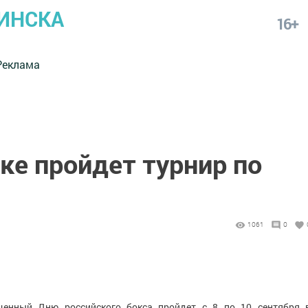
ИНСКА
16+
Реклама
е пройдет турнир по
1061
0
ященный Дню российского бокса пройдет с 8 по 10 сентября 