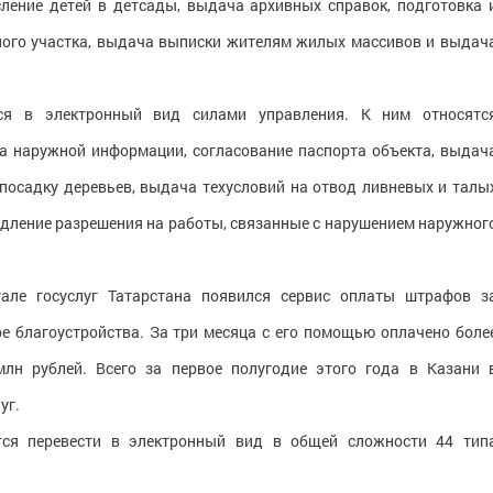
сление детей в детсады, выдача архивных справок, подготовка 
ного участка, выдача выписки жителям жилых массивов и выдач
ся в электронный вид силами управления. К ним относятс
а наружной информации, согласование паспорта объекта, выдач
 посадку деревьев, выдача техусловий на отвод ливневых и талы
родление разрешения на работы, связанные с нарушением наружног
але госуслуг Татарстана появился сервис оплаты штрафов з
 благоустройства. За три месяца с его помощью оплачено боле
н рублей. Всего за первое полугодие этого года в Казани 
уг.
тся перевести в электронный вид в общей сложности 44 тип