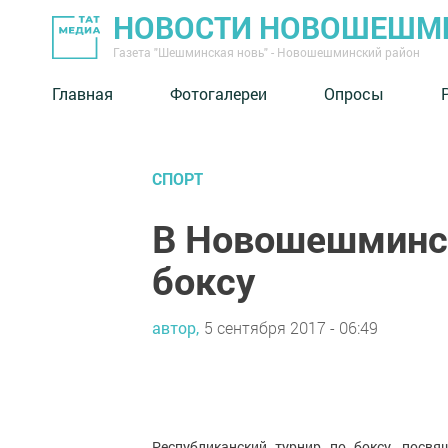
НОВОСТИ НОВОШЕШМ
Газета "Шешминская новь" - Новошешминский район
Главная
Фотогалереи
Опросы
СПОРТ
В Новошешминск
боксу
автор,
5 сентября 2017 - 06:49
Республиканский турнир по боксу, посв