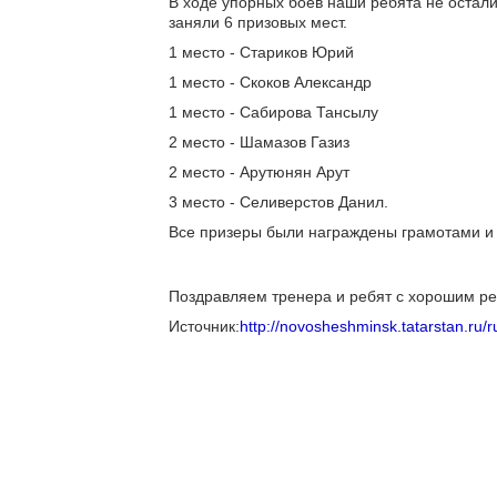
В ходе упорных боев наши ребята не остали
заняли 6 призовых мест.
1 место - Стариков Юрий
1 место - Скоков Александр
1 место - Сабирова Тансылу
2 место - Шамазов Газиз
2 место - Арутюнян Арут
3 место - Селиверстов Данил.
Все призеры были награждены грамотами и
Поздравляем тренера и ребят с хорошим ре
Источник:
http://novosheshminsk.tatarstan.ru