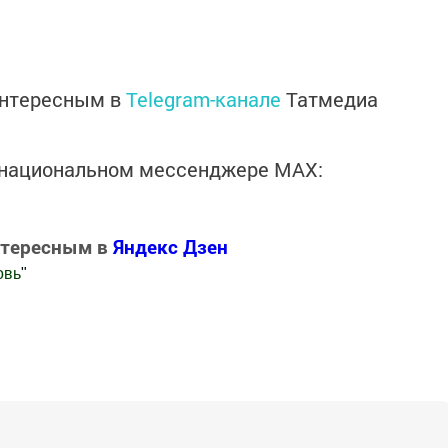
интересным в
Telegram-канале
Татмедиа
в национальном мессенджере MАХ:
нтересным в
Яндекс Дзен
овь
"
.Новости