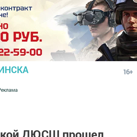
ИНСКА
16+
Реклама
кой ДЮСШ прошел