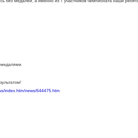
сь без медалей, а именно из 7 участников чемпионата наши ребят
 медалями.
зультатом!
/rus/index.htm/news/644475.htm