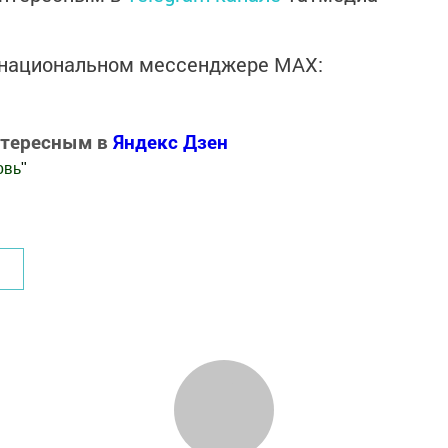
в национальном мессенджере MАХ:
нтересным в
Яндекс Дзен
овь
"
.Новости