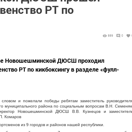
венство РТ по
889
0
 базе Новошешминской ДЮСШ проходил
ство РТ по кикбоксингу в разделе «фулл-
м словом и пожелали победы ребятам заместитель руководител
о муниципального района по социальным вопросам В.Н. Семеняк
иректор Новошешминской ДЮСШ В.В. Кузнецов и заместител
П. Комаров
ортсменов из 9 городов и районов нашей республики.