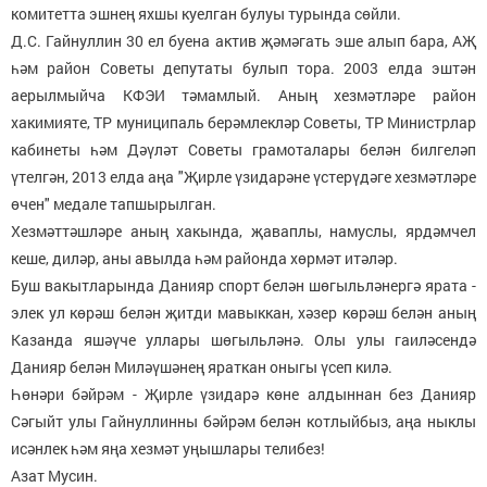
комитетта эшнең яхшы куелган булуы турында сөйли.
Д.С. Гайнуллин 30 ел буена актив җәмәгать эше алып бара, АҖ
һәм район Советы депутаты булып тора. 2003 елда эштән
аерылмыйча КФЭИ тәмамлый. Аның хезмәтләре район
хакимияте, ТР муниципаль берәмлекләр Советы, ТР Министрлар
кабинеты һәм Дәүләт Советы грамоталары белән билгеләп
үтелгән, 2013 елда аңа "Җирле үзидарәне үстерүдәге хезмәтләре
өчен" медале тапшырылган.
Хезмәттәшләре аның хакында, җаваплы, намуслы, ярдәмчел
кеше, диләр, аны авылда һәм районда хөрмәт итәләр.
Буш вакытларында Данияр спорт белән шөгыльләнергә ярата -
элек ул көрәш белән җитди мавыккан, хәзер көрәш белән аның
Казанда яшәүче уллары шөгыльләнә. Олы улы гаиләсендә
Данияр белән Миләүшәнең яраткан оныгы үсеп килә.
Һөнәри бәйрәм - Җирле үзидарә көне алдыннан без Данияр
Сәгыйт улы Гайнуллинны бәйрәм белән котлыйбыз, аңа ныклы
исәнлек һәм яңа хезмәт уңышлары телибез!
Азат Мусин.