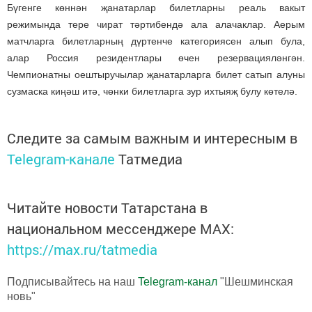
Бүгенге көннән җанатарлар билетларны реаль вакыт
режимында тере чират тәртибендә ала алачаклар. Аерым
матчларга билетларның дүртенче категориясен алып була,
алар Россия резидентлары өчен резервацияләнгән.
Чемпионатны оештыручылар җанатарларга билет сатып алуны
сузмаска киңәш итә, чөнки билетларга зур ихтыяҗ булу көтелә.
Следите за самым важным и интересным в
Telegram-канале
Татмедиа
Читайте новости Татарстана в
национальном мессенджере MАХ:
https://max.ru/tatmedia
Подписывайтесь на наш
Telegram-канал
"Шешминская
новь"