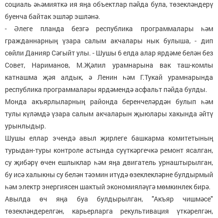
социаль әһәмияткә ия яңа объектлар пәйда була, төзекләндерү
буенча байтак эшләр эшләнә.
- Әлеге планда безгә республика программалары һәм
гражданнарның үзара салым акчалары нык булыша, - дип
сөйли Данияр Сәгыйт улы. - Шушы 6 елда алар ярдәме белән без
Совет, Нариманов, М.Җәлил урамнарына вак таш-комлы
катнашма җәя алдык, ә Ленин һәм Г.Тукай урамнарында
республика программалары ярдәмендә асфальт пәйда булды.
Монда акъярлыларның районда беренчеләрдән булып һәм
тулы күләмдә үзара салым акчаларын җыюлары хакында әйтү
урынлыдыр.
Шушы еллар эчендә авыл җирлеге башкарма комитетының
турыдан-туры контроле астында суүткәргечкә ремонт ясалган,
су җибәрү өчен ешлыклар һәм яңа двигатель урнаштырылган,
бу исә халыкны су белән тәэмин итүдә өзеклекләрне булдырмый
һәм электр энергиясен шактый экономияләүгә мөмкинлек бирә.
Авылда өч яңа буа булдырылган, "Акъяр чишмәсе"
төзекләндерелгән, карьерларга рекультивация үткәрелгән,