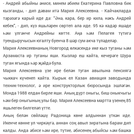
- Андрей абыйны әнисе, минем әбием Екатерина Павловна бик
кызганды, - дип дәвам итә Мария Алексеевна. - Кайчакларда
тәрәзәгә карый иде дә: "Әнә, кара, бер ир килә, нәкъ Андрей
кебек", - дип, күз яшьләрен сөртеп ала иде. 95 кә кадәр яшәде
һәм үлгәнче Андрейны көтте. Аңа һәм Пелагея түтигә
туендыручысын югалту буенча 8 шәр сум акча түләделәр.
Мария Алексеевнаның Новгород өлкәсендә ике кыз туганы һәм
Арзамаста ир туганы яши. Кызлар еш кайта, кечерәге Шура
туган ягында һәр җәйдә була.
Мария Алексеевна үзе ире белән туган авылына пенсиягә
чыккач күченеп кайта. Кырык ел Казан авиация заводында
техник-технолог, ә ире конструкторлык бюросында эшләгән.
Монда 1988 елдан бирле яши. Аның дүрт оныгы, биш оныкчыгы
һәм бер оныгының улы бар. Мария Алексеевна мартта үзенең 85
яшьлеген билгеләп үтте.
Аның белән сөйләшү Радоница көне алдыннан үткән иде.
Икенче көнне ул чиркәүгә, аннан соң авыл зиратына барам дип
калды. Анда әбисе һәм ире, түтие, әбисенең абыйсы һәм башка