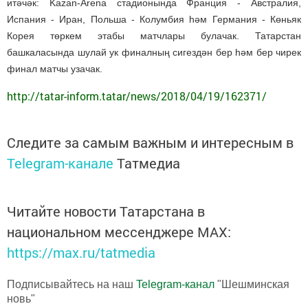
итәчәк: Kazan-Arena стадионында Франция - Австралия,
Испания - Иран, Польша - Колумбия һәм Германия - Көньяк
Корея төркем этабы матчлары булачак. Татарстан
башкаласында шулай ук финалның сигездән бер һәм бер чирек
финал матчы узачак.
http://tatar-inform.tatar/news/2018/04/19/162371/
Следите за самым важным и интересным в
Telegram-канале
Татмедиа
Читайте новости Татарстана в
национальном мессенджере MАХ:
https://max.ru/tatmedia
Подписывайтесь на наш
Telegram-канал
"Шешминская
новь"