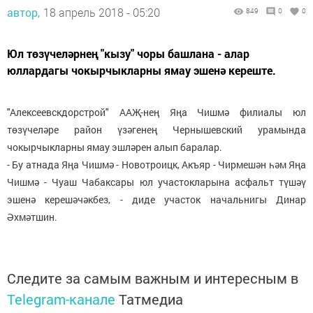
автор,
18 апрель 2018 - 05:20
849
0
0
Юл төзүчеләрнең "кызу" чоры башлана - алар
юллардагы чокырчыкларны ямау эшенә кереште.
"Алексеевскдорстрой" ААҖ-нең Яңа Чишмә филиалы юл
төзүчеләре район үзәгенең Чернышевский урамында
чокырчыкларны ямау эшләрен алып баралар.
- Бу атнада Яңа Чишмә - Новотроицк, Акъяр - Чирмешән һәм Яңа
Чишмә - Чуаш Чабаксары юл участокларына асфальт түшәү
эшенә керешәчәкбез, - диде участок начальнигы Динар
Әхмәтшин.
Следите за самым важным и интересным в
Telegram-канале
Татмедиа