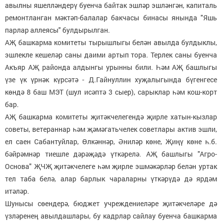
авылны яшелләндерү буенча байтак эшләр эшләнгән, капиталь
ремонтланган мәктәп-балалар бакчасы бинасы янында "Яшь
парлар аллеясы" булдырылган.
АҖ башкарма комитеты тырышлыгы белән авылда булдыклы,
эшлекле кешеләр саны даими артып тора. Терлек саны буенча
Акъяр АҖ районда алдынгы урынны били. Һәм АҖ башлыгы
үзе үк үрнәк күрсәтә - Д.Гайнуллин хуҗалыгында бүгенгесе
көндә 8 баш МЭТ (шул исәптә 3 сыер), сарыклар һәм кош-корт
бар.
АҖ башкарма комитеты җитәкчелегендә җирле хатын-кызлар
советы, ветераннар һәм җәмәгатьчелек советлары актив эшли,
ел саен Сабантуйлар, Өлкәннәр, Әниләр көне, Җиңү көне һ.б.
бәйрәмнәр тиешле дәрәҗәдә үткәрелә. АҖ башлыгы "Агро-
Основа" ҖЧҖ җитәкчелеге һәм җирле эшмәкәрләр белән уртак
тел таба белә, алар барлык чараларны үткәрүдә дә ярдәм
итәләр.
Шунысы сөендерә, бюджет учреждениеләре җитәкчеләре дә
үзләренең авылдашлары, бу кадрлар сайлау буенча башкарма