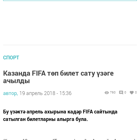
СПОРТ
Казанда FIFA төп билет сату үзәге
ачылды
автор,
19 апрель 2018 - 15:36
760
0
0
Бу үзәктә апрель ахырына кадәр FIFA сайтында
сатылган билетларны алырга була.