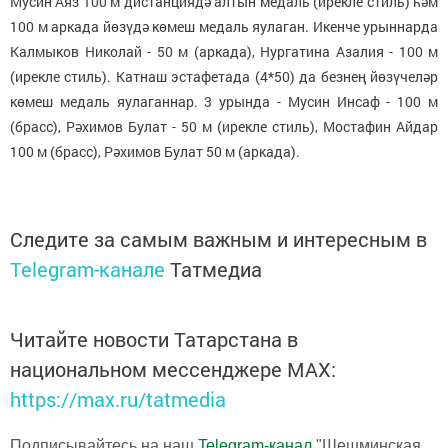
Мусин Аяз 100 м дистанциядә алтын медаль (ирекле стиль) һәм
100 м аркада йөзүдә көмеш медаль яулаган. Икенче урыннарда
Калмыков Николай - 50 м (аркада), Нургатина Азалия - 100 м
(ирекле стиль). Катнаш эстафетада (4*50) да безнең йөзүчеләр
көмеш медаль яулаганнар. 3 урында - Мусин Инсаф - 100 м
(брасс), Рәхимов Булат - 50 м (ирекле стиль), Мостафин Айдар
100 м (брасс), Рәхимов Булат 50 м (аркада).
Следите за самым важным и интересным в
Telegram-канале
Татмедиа
Читайте новости Татарстана в
национальном мессенджере MАХ:
https://max.ru/tatmedia
Подписывайтесь на наш
Telegram-канал
"Шешминская