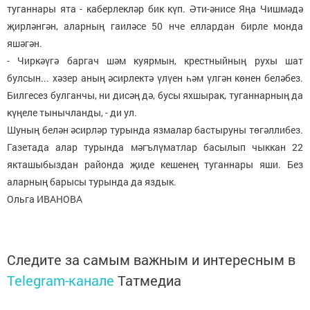
туганнары ята - каберлекләр бик күп. Әти-әнисе Яңа Чишмәдә
җирләнгән, аларның гаиләсе 50 нче еллардан бирле монда
яшәгән.
- Чиркәүгә баргач шәм куярмын, крестныйның рухы шат
булсын... хәзер аның әсирлектә үлүен һәм үлгән көнен беләбез.
Билгесез булганчы, ни дисәң дә, бусы яхшырак, туганнарның да
күңеле тынычланды, - ди ул.
Шуның белән әсирләр турында язмалар бастыруны төгәллибез.
Газетада алар турында мәгълүматлар басылып чыккан 22
якташыбыздан районда җиде кешенең туганнары яши. Без
аларның барысы турында да яздык.
Ольга ИВАНОВА
Следите за самым важным и интересным в
Telegram-канале
Татмедиа