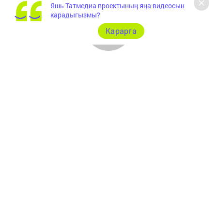
Яшь Татмедиа проектының яңа видеосын
карадыгызмы?
Карарга
Документлар
Төрле темалар
Телефон АО «ТАТМЕДИА»:
(843) 222 09 84
16+