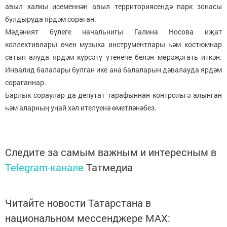
авыл халкы исеменнән авыл территориясендә парк зонасы
булдыруда ярдәм сораган.
Мәдәният бүлеге начальнигы Галина Носова иҗат
коллективлары өчен музыка инструментлары һәм костюмнар
сатып алуда ярдәм күрсәтү үтенече белән мөрәҗәгать иткән.
Инвалид балалары булган ике ана балаларын дәвалауда ярдәм
сораганнар.
Барлык сораулар да депутат тарафыннан контрольгә алынган
һәм аларның уңай хәл ителүенә өметләнәбез.
Следите за самым важным и интересным в
Telegram-канале
Татмедиа
Читайте новости Татарстана в
национальном мессенджере MАХ: