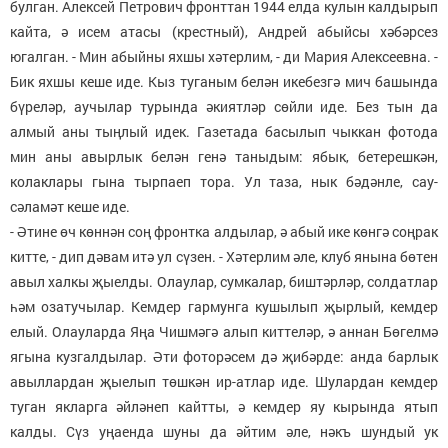
булган. Алексей Петрович фронттан 1944 елда кулын калдырып
кайта, ә исем атасы (крестный), Андрей абыйсы хәбәрсез
югалган. - Мин абыйны яхшы хәтерлим, - ди Мария Алексеевна. -
Бик яхшы кеше иде. Кыз туганым белән икебезгә мич башында
бүреләр, аучылар турында әкиятләр сөйли иде. Без тын да
алмый аны тыңлый идек. Газетада басылып чыккан фотода
мин аны авырлык белән генә таныдым: ябык, бетерешкән,
колаклары гына тырпаеп тора. Ул таза, нык бәдәнле, сау-
сәламәт кеше иде.
- Әтине өч көннән соң фронтка алдылар, ә абый ике көнгә соңрак
китте, - дип дәвам итә ул сүзен. - Хәтерлим әле, клуб янына бөтен
авыл халкы җыелды. Олаулар, сумкалар, биштәрләр, солдатлар
һәм озатучылар. Кемдер гармунга кушылып җырлый, кемдер
елый. Олауларда Яңа Чишмәгә алып киттеләр, ә аннан Бөгелмә
ягына кузгалдылар. Әти фоторәсем дә җибәрде: анда барлык
авыллардан җыелып төшкән ир-атлар иде. Шулардан кемдер
туган якларга әйләнеп кайтты, ә кемдер яу кырында ятып
калды. Сүз уңаенда шуны да әйтим әле, нәкъ шундый ук