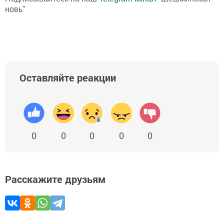
новь"
Оставляйте реакции
0
0
0
0
0
Расскажите друзьям