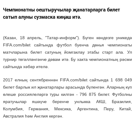
Чемпионатны оештыручылар җанатарларга билет
сатып алуны сузмаска киңәш итә.
(Казан, 18 апрель, "Татар-информ"). Бүген көндезге уникедә
FIFA.com/bilet сайтында футбол буенча дөнья чемпионаты
матчларына билет сатуның йомгаклау этабы старт ала. Ул
турнир төгәлләнгәнче дәвам итә. Бу хакта чемпионатның рәсми
сайтында хәбәр ителә.
2017 елның сентябреннән FIFA.com/bilet сайтында 1 698 049
билет барлык ил җанатарлары арасында бүленгән. Аларның күп
өлеше россиялеләргә туры килгән - 796 875 билет. Футболны
яратучылар яшәүче беренче унлыкка АКШ, Бразилия,
Колумбия, Германия, Мексика, Аргентина, Перу, Китай,
Австралия һәм Англия кергән.