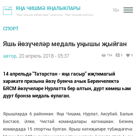
ЯҢА ЧИШМӘ ЯҢАЛЫКЛАРЫ
16+
"Яңа Чишмә хәбәрләре" газетасы - Яңа Чишмә районы
СПОРТ
Яшь йөзүчеләр медаль уңышы җыйган
автор,
20 апрель 2018 - 05:37
734
0
0
14 апрельдә "Татарстан - яңа гасыр" иҗтимагый
хәрәкәте призына йөзү буенча ачык Беренчелектә
БЯСМ йөзүчеләре Нурлатта бер алтын, дүрт көмеш һәм
дүрт бронза медаль яулаган.
Ярышларда 6 районнан: Яңа Чишмә, Нурлат, Аксубай, Балык
Бистәсе, Әлки, Чистай командалары катнашкан. Безнең
командада 15 спортчы булган. Ярыш нәтиҗәләре түбәндәгечә: