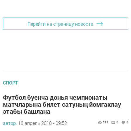
Перейти на страницу новости
СПОРТ
Футбол буенча дөнья чемпионаты
матчларына билет сатуның йомгаклау
этабы башлана
автор,
18 апрель 2018 - 09:52
783
0
0