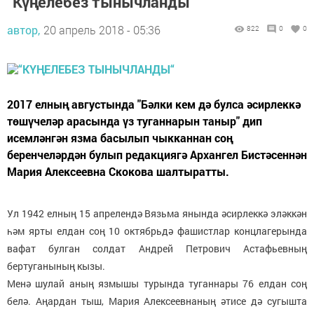
“Күңелебез тынычланды“
автор,
20 апрель 2018 - 05:36
822
0
0
2017 елның августында "Бәлки кем дә булса әсирлеккә
төшүчеләр арасында үз туганнарын таныр" дип
исемләнгән язма басылып чыкканнан соң
беренчеләрдән булып редакциягә Архангел Бистәсеннән
Мария Алексеевна Скокова шалтыратты.
Ул 1942 елның 15 апрелендә Вязьма янында әсирлеккә эләккән
һәм ярты елдан соң 10 октябрьдә фашистлар концлагерында
вафат булган солдат Андрей Петрович Астафьевның
бертуганының кызы.
Менә шулай аның язмышы турында туганнары 76 елдан соң
белә. Аңардан тыш, Мария Алексеевнаның әтисе дә сугышта