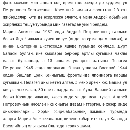
фоторәсемне мин аннан соң ирем гаиләсендә дә күрдем, ул
Петропавел Бистәсеннән. Крестный һәм әти фронттан 2-3 хат
җибәрделәр. Әти дә әсирлеккә эләкте, ә менә Андрей абыйның
әсирлеккә төшүе турында мин газетадан укып белдем.
Мария Алексеевна 1937 елда Андрей Петровичның гаиләсе
белән Яңа Чишмәгә күчеп килүе (анда тегермәндә эшләгән), ә
аннан Екатерина Бистәсендә яшәве турында сөйләде. Дүрт
баласы булган, ике кызлары бер-бер артлы сугышка чаклы
вафат булганнар, ә 13 яшьлек улларын хатыны Пелагея
Петровна 1945 елда җирләгән. Өлкән уллары Василий 1944
елдан башлап Ерак Көнчыгыш фронтында японнарга каршы
сугышкан. Пелагея аны көтеп алган, ә менә ирен - юк. Башка ул
кияүгә чыкмаган, 80 нче елларда вафат була. Василий гаиләсе
белән Казанда яшәгән, хәзер инде ул да исән түгел. Андрей
Петровичның нәселен ике оныгы дәвам иттергән, ә хәзер инде
оныкчыклары... Хәрби әсир-бабасының язмышы турында
аларга Мария Алексеевнаның килене хәбәр иткән, ул Казанда
Василийның олы кызы Ольгадан ерак яшәми.