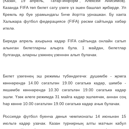
(Казан, 19 апрель, "Татар-информ", Алексей Анисимов).
Казанда FIFA төп билет сату үзәге үз эшен башлап җибәрде. Ул
Кремль яр буе урамындагы 5нче йортта урнашкан. Бу хакта
Халыкара футбол федерациясе (FIFA) рәсми сайтында хәбәр
ителә.
Биредә апрель ахырына кадәр FIFA сайтында онлайн сатып
алынган билетларны алырга була. 1 майдан, билетлар
булганда, аларны үзәкнең үзеннән алып булачак.
Билет үзәгенең эш режимы түбәндәгечә: дүшәмбе - җомга
көннәрендә 14.00 сәгатьтән 19.00 сәгатькә кадәр, шимбә -
якшәмбе көннәрендә 10.30 сәгатьтән 19.00 сәгатькә кадәр
эшли. Үзәк әлеге режимда 31 майга кадәр эшләячәк, аннан соң
һәр көнне 10.00 сәгатьтән 19.00 сәгатькә кадәр ачык булачак.
Россиядә футбол буенча дөнья чемпионаты 14 июньнән 15
июльгә кадәр узачак. Казан турнирның алты матчын кабул