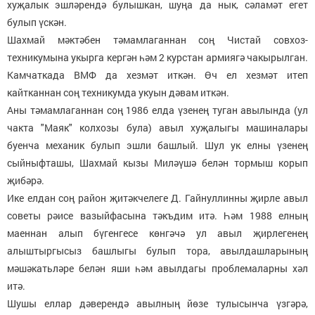
хуҗалык эшләрендә булышкан, шуңа да нык, сәламәт егет
булып үскән.
Шахмай мәктәбен тәмамлаганнан соң Чистай совхоз-
техникумына укырга кергән һәм 2 курстан армиягә чакырылган.
Камчаткада ВМФ да хезмәт иткән. Өч ел хезмәт итеп
кайтканнан соң техникумда укуын дәвам иткән.
Аны тәмамлаганнан соң 1986 елда үзенең туган авылында (ул
чакта "Маяк" колхозы була) авыл хуҗалыгы машиналары
буенча механик булып эшли башлый. Шул ук елны үзенең
сыйныфташы, Шахмай кызы Миләүшә белән тормыш корып
җибәрә.
Ике елдан соң район җитәкчелеге Д. Гайнуллинны җирле авыл
советы рәисе вазыйфасына тәкъдим итә. Һәм 1988 елның
маеннан алып бүгенгесе көнгәчә ул авыл җирлегенең
алыштыргысыз башлыгы булып тора, авылдашларының
мәшәкатьләре белән яши һәм авылдагы проблемаларны хәл
итә.
Шушы еллар дәверендә авылның йөзе тулысынча үзгәрә,