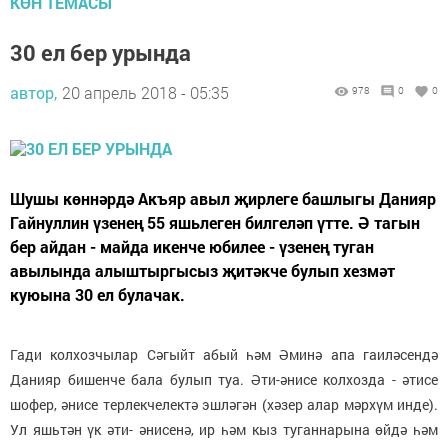
КӨН ТЕМАСЫ
30 ел бер урында
автор,
20 апрель 2018 - 05:35
978
0
0
Шушы көннәрдә Акъяр авыл җирлеге башлыгы Данияр
Гайнуллин үзенең 55 яшьлеген билгеләп үтте. Ә тагын
бер айдан - майда икенче юбилее - үзенең туган
авылында алыштыргысыз җитәкче булып хезмәт
куюына 30 ел булачак.
Гади колхозчылар Сәгыйт абый һәм Әминә апа гаиләсендә
Данияр бишенче бала булып туа. Әти-әнисе колхозда - әтисе
шофер, әнисе терлекчелектә эшләгән (хәзер алар мәрхүм инде).
Ул яшьтән үк әти- әнисенә, ир һәм кыз туганнарына өйдә һәм