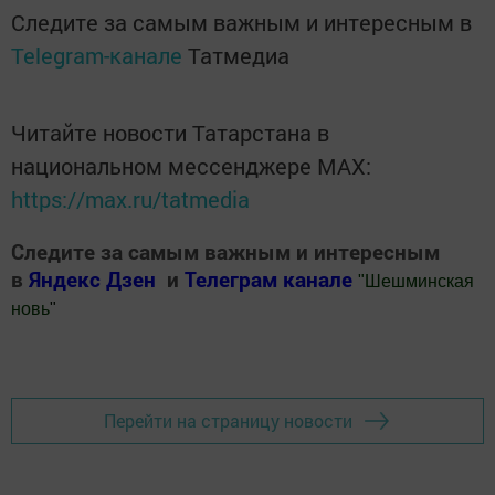
Следите за самым важным и интересным в
Telegram-канале
Татмедиа
Читайте новости Татарстана в
национальном мессенджере MАХ:
https://max.ru/tatmedia
Следите за самым важным и интересным
в
Яндекс Дзен
и
Телеграм канале
"
Шешминская
новь
"
Добавить Шешминскую новь в Яндекс.Новости
Перейти на страницу новости