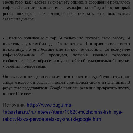
После того, как человек выбирал эту опцию, в сообщении появлялось
гиф-изображение с миньоном из мультфильма «Гадкий я», который
ронял микрофон. Так планировалось показать, что пользователь
завершил диалог.
- Спасибо большое МicDrop. Я только что потерял свою работу. Я
писатель, и у меня был дедлайн по встрече. Я отправил свои тексты
начальнику, но она больше мне ничего не ответила. Её возмутило
гиф-изображение. Я проснулся, получив гневное голосовое
сообщение. Таким образом я и узнал об этой «уморительной» шутке,
- отметил пользователь.
Он оказался не единственным, кто попал в неудобную ситуацию.
Люди массово отправляли письма с миньоном своим начальникам. В
результате представители Google приняли решение прекратить шутку,
пишет Life.news.
Источник:
http://www.bugulma-
tatarstan.ru/ru/interes/item/15625-muzhchina-lishilsya-
rabotyi-iz-za-pervoaprelskoy-shutki-google.html