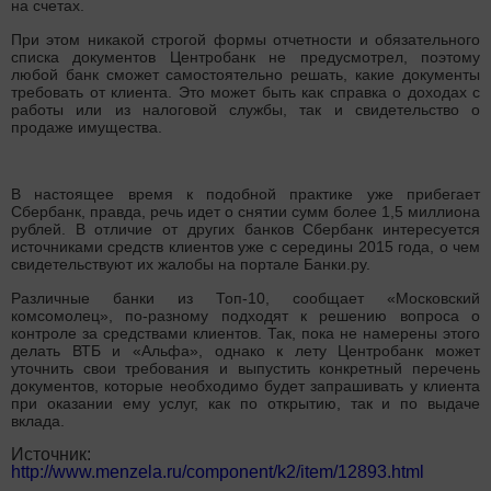
на счетах.
При этом никакой строгой формы отчетности и обязательного
списка документов Центробанк не предусмотрел, поэтому
любой банк сможет самостоятельно решать, какие документы
требовать от клиента. Это может быть как справка о доходах с
работы или из налоговой службы, так и свидетельство о
продаже имущества.
В настоящее время к подобной практике уже прибегает
Сбербанк, правда, речь идет о снятии сумм более 1,5 миллиона
рублей. В отличие от других банков Сбербанк интересуется
источниками средств клиентов уже с середины 2015 года, о чем
свидетельствуют их жалобы на портале Банки.ру.
Различные банки из Топ-10, сообщает «Московский
комсомолец», по-разному подходят к решению вопроса о
контроле за средствами клиентов. Так, пока не намерены этого
делать ВТБ и «Альфа», однако к лету Центробанк может
уточнить свои требования и выпустить конкретный перечень
документов, которые необходимо будет запрашивать у клиента
при оказании ему услуг, как по открытию, так и по выдаче
вклада.
Источник:
http://www.menzela.ru/component/k2/item/12893.html