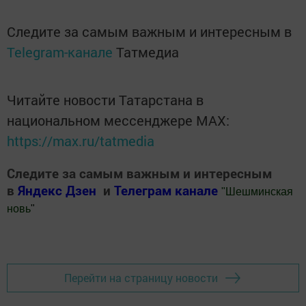
Следите за самым важным и интересным в
Telegram-канале
Татмедиа
Читайте новости Татарстана в
национальном мессенджере MАХ:
https://max.ru/tatmedia
Следите за самым важным и интересным
в
Яндекс Дзен
и
Телеграм канале
"
Шешминская
новь
"
Добавить Шешминскую новь в Яндекс.Новости
Перейти на страницу новости