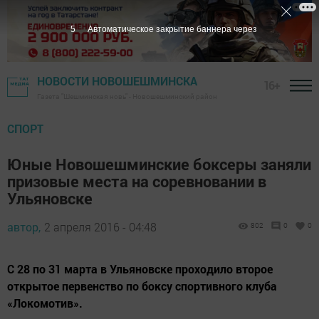
4
Автоматическое закрытие баннера через
НОВОСТИ НОВОШЕШМИНСКА
16+
Газета "Шешминская новь" - Новошешминский район
СПОРТ
Юные Новошешминские боксеры заняли
призовые места на соревновании в
Ульяновске
автор,
2 апреля 2016 - 04:48
802
0
0
С 28 по 31 марта в Ульяновске проходило второе
открытое первенство по боксу спортивного клуба
«Локомотив».