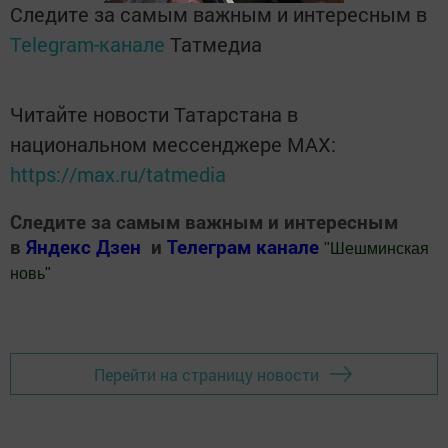
Следите за самым важным и интересным в
Telegram-канале
Татмедиа
Читайте новости Татарстана в
национальном мессенджере MАХ:
https://max.ru/tatmedia
Следите за самым важным и интересным
в
Яндекс Дзен
и
Телеграм канале
"
Шешминская
новь
"
Добавить Шешминскую новь в Яндекс.Новости
Перейти на страницу новости