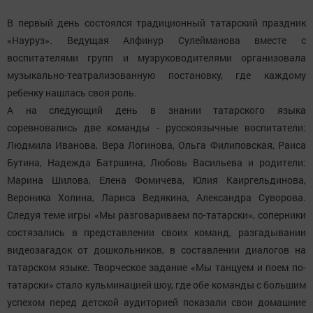
В первый день состоялся традиционный татарский праздник
«Науруз». Ведущая Алфинур Сулейманова вместе с
воспитателями групп и музруководителями организовала
музыкально-театрализованную постановку, где каждому
ребенку нашлась своя роль.
А на следующий день в знании татарского языка
соревновались две команды - русскоязычные воспитатели:
Людмила Иванова, Вера Логинова, Ольга Филиповская, Раиса
Бутина, Надежда Батршина, Любовь Васильева и родители:
Марина Шилова, Елена Фомичева, Юлия Каиргельдинова,
Вероника Холина, Лариса Ведякина, Александра Суворова.
Следуя теме игры «Мы разговариваем по-татарски», соперники
состязались в представлении своих команд, разгадывании
видеозагадок от дошкольников, в составлении диалогов на
татарском языке. Творческое задание «Мы танцуем и поем по-
татарски» стало кульминацией шоу, где обе команды с большим
успехом перед детской аудиторией показали свои домашние