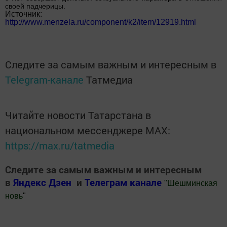
своей падчерицы.
Источник:
http://www.menzela.ru/component/k2/item/12919.html
Следите за самым важным и интересным в
Telegram-канале
Татмедиа
Читайте новости Татарстана в
национальном мессенджере MАХ:
https://max.ru/tatmedia
Следите за самым важным и интересным
в
Яндекс Дзен
и
Телеграм канале
"
Шешминская
новь
"
Добавить Шешминскую новь в Яндекс.Новости