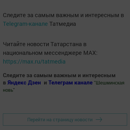
Следите за самым важным и интересным в
Telegram-канале
Татмедиа
Читайте новости Татарстана в
национальном мессенджере MАХ:
https://max.ru/tatmedia
Следите за самым важным и интересным
в
Яндекс Дзен
и
Телеграм канале
"
Шешминская
новь
"
Добавить Шешминскую новь в Яндекс.Новости
Перейти на страницу новости