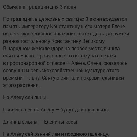
Обычаи и традиции дня 3 июня
По традиции, в церковных святцах 3 июня воздается
память императору Константину и его матери Елене,
но все-таки основное внимание в этот день уделяется
равноапостольному Константину Великому.
В народном же календаре на первое место вышла
святая Елена. Произошло это потому, что её имя
в простонародной огласке — Алёна, Олена, оказалось
созвучным сельскохозяйственной культуре этого
времени — льну. Святую считали покровительницей
этого растения.
На Алёну сей льны.
Посеешь лён на Алёну — будут длинные льны.
Длинные льны — Еленины косы.
На Алёну сей ранний лен и позднюю пшеницу.