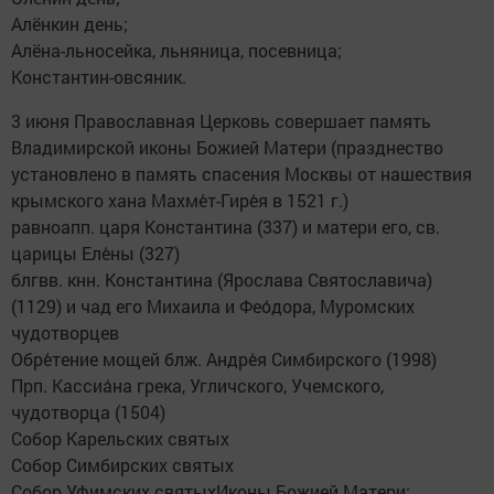
Алёнкин день;
Алёна-льносейка, льняница, посевница;
Константин-овсяник.
3 июня Православная Церковь совершает память
Владимирской иконы Божией Матери (празднество
установлено в память спасения Москвы от нашествия
крымского хана Махме́т-Гире́я в 1521 г.)
равноапп. царя Константина (337) и матери его, св.
царицы Еле́ны (327)
блгвв. кнн. Константина (Ярослава Святославича)
(1129) и чад его Михаила и Фео́дора, Муромских
чудотворцев
Обре́тение мощей блж. Андре́я Симбирского (1998)
Прп. Кассиа́на грека, Угличского, Учемского,
чудотворца (1504)
Собор Карельских святых
Собор Симбирских святых
Собор Уфимских святыхИконы Божией Матери: