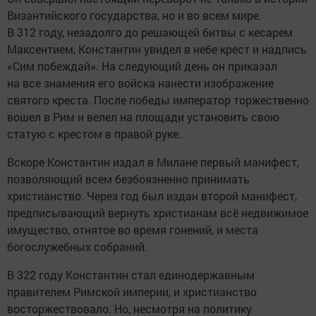
Византийского государства, но и во всем мире.
В 312 году, незадолго до решающей битвы с кесарем
Максентием, Константин увидел в небе крест и надпись
«Сим побеждай». На следующий день он приказал
на все знамения его войска нанести изображение
святого креста. После победы император торжественно
вошел в Рим и велел на площади установить свою
статую с крестом в правой руке.
Вскоре Константин издал в Милане первый манифест,
позволяющий всем безбоязненно принимать
христианство. Через год был издан второй манифест,
предписывающий вернуть христианам всё недвижимое
имущество, отнятое во время гонений, и места
богослужебных собраний.
В 322 году Константин стал единодержавным
правителем Римской империи, и христианство
восторжествовало. Но, несмотря на политику