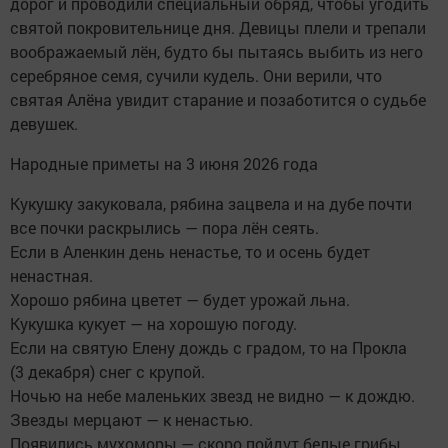
дорог и проводили специальный обряд, чтобы угодить
святой покровительнице дня. Девицы плели и трепали
воображаемый лён, будто бы пытаясь выбить из него
серебряное семя, сучили кудель. Они верили, что
святая Алёна увидит старание и позаботится о судьбе
девушек.
Народные приметы на 3 июня 2026 года
Кукушку закуковала, рябина зацвела и на дубе почти
все почки раскрылись — пора лён сеять.
Если в Аленкин день ненастье, то и осень будет
ненастная.
Хорошо рябина цветет — будет урожай льна.
Кукушка кукует — на хорошую погоду.
Если на святую Елену дождь с градом, то на Прокла
(3 декабря) снег с крупой.
Ночью на небе маленьких звезд не видно — к дождю.
Звезды мерцают — к ненастью.
Появились мухоморы — скоро пойдут белые грибы.