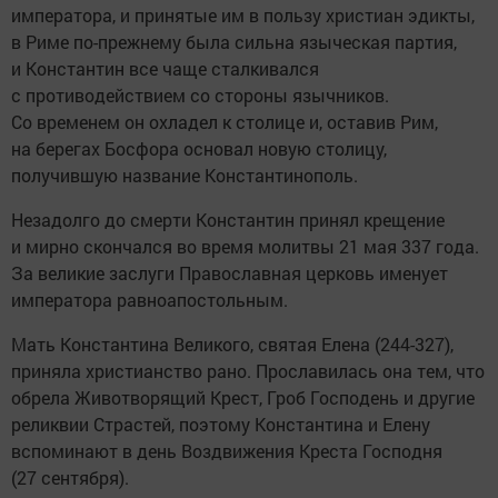
императора, и принятые им в пользу христиан эдикты,
в Риме по-прежнему была сильна языческая партия,
и Константин все чаще сталкивался
с противодействием со стороны язычников.
Со временем он охладел к столице и, оставив Рим,
на берегах Босфора основал новую столицу,
получившую название Константинополь.
Незадолго до смерти Константин принял крещение
и мирно скончался во время молитвы 21 мая 337 года.
За великие заслуги Православная церковь именует
императора равноапостольным.
Мать Константина Великого, святая Елена (244-327),
приняла христианство рано. Прославилась она тем, что
обрела Животворящий Крест, Гроб Господень и другие
реликвии Страстей, поэтому Константина и Елену
вспоминают в день Воздвижения Креста Господня
(27 сентября).