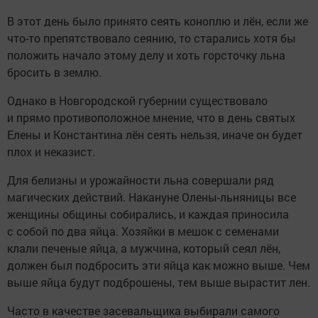
В этот день было принято сеять коноплю и лён, если же
что-то препятствовало сеянию, то старались хотя бы
положить начало этому делу и хоть горсточку льна
бросить в землю.
Однако в Новгородской губернии существовало
и прямо противоположное мнение, что в день святых
Елены и Константина лён сеять нельзя, иначе он будет
плох и неказист.
Для белизны и урожайности льна совершали ряд
магических действий. Накануне Олены-льняницы все
женщины общины собирались, и каждая приносила
с собой по два яйца. Хозяйки в мешок с семенами
клали печеные яйца, а мужчина, который сеял лён,
должен был подбросить эти яйца как можно выше. Чем
выше яйца будут подброшены, тем выше вырастит лен.
Часто в качестве засевальщика выбирали самого