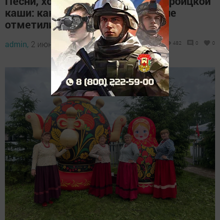
Песни, хороводы и дегустация троицкой
каши: как в Аксубаевском районе
отметили праздник Троицы
admin,
2 июня 2026 - 20:13
482
0
0