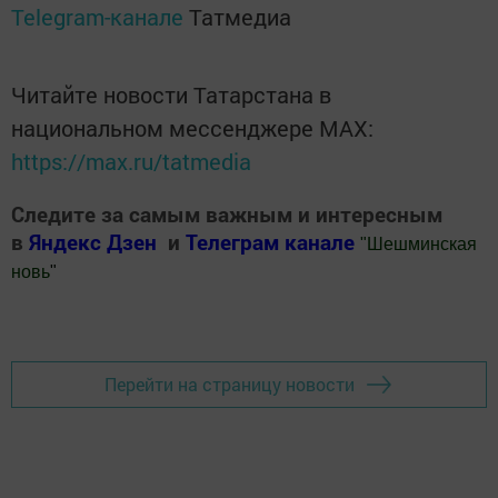
Telegram-канале
Татмедиа
Читайте новости Татарстана в
национальном мессенджере MАХ:
https://max.ru/tatmedia
Следите за самым важным и интересным
в
Яндекс Дзен
и
Телеграм канале
"
Шешминская
новь
"
Добавить Шешминскую новь в Яндекс.Новости
Перейти на страницу новости