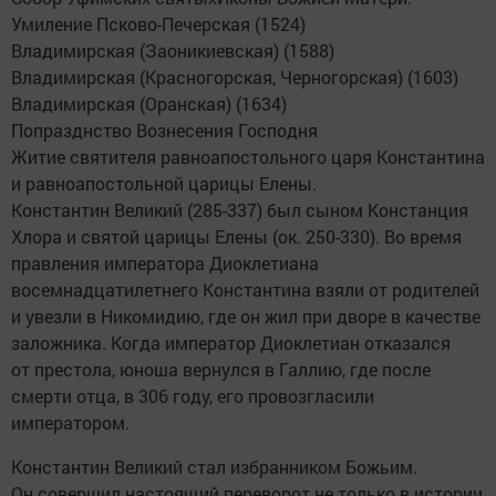
Умиление Псково-Печерская (1524)
Владимирская (Заоникиевская) (1588)
Владимирская (Красногорская, Черногорская) (1603)
Владимирская (Оранская) (1634)
Попразднство Вознесения Господня
Житие святителя равноапостольного царя Константина
и равноапостольной царицы Елены.
Константин Великий (285-337) был сыном Констанция
Хлора и святой царицы Елены (ок. 250-330). Во время
правления императора Диоклетиана
восемнадцатилетнего Константина взяли от родителей
и увезли в Никомидию, где он жил при дворе в качестве
заложника. Когда император Диоклетиан отказался
от престола, юноша вернулся в Галлию, где после
смерти отца, в 306 году, его провозгласили
императором.
Константин Великий стал избранником Божьим.
Он совершил настоящий переворот не только в истории