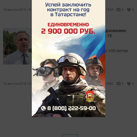
16 августа 2019, 15:32
1555
0
0
План по подготовке к празднованию
100-летия ТАССР включает 75
мероприятий
Виталий Мутко считает, что 100-летие
Татарской АССР – событие
федерального масштаба.
16 августа 2019, 14:45
1690
0
0