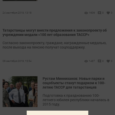
24 сентября 2019, 13:18
1606
0
0
Татарстанцы могут внести предложения к законопроекту об
учреждении медали «100 лет образования ТАССР»
Согласно законопроекту, граждане, награжденные медалью,
после выхода на пенсию получат соцподдержку.
09 сентября 2019, 15:54
1487
0
0
Рустам Минниханов: Новые парки и
соцобъекты станут подарком к 100-
летию ТАССР для татарстанцев
Подготовка к празднованию 100-
летнего юбилея республики началась в
2015 году.