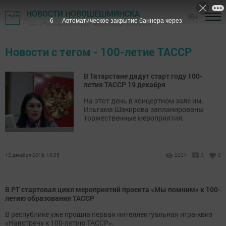
НОВОСТИ НОВОШЕШМИНСКА
16+
6
Автоматическое закрытие баннера через
Газета "Шешминская новь" - Новошешминский район
Новости с тегом - 100-летие ТАССР
В Татарстане дадут старт году 100-
летия ТАССР 19 декабря
На этот день в концертном зале им.
Ильгама Шакирова запланированы
торжественные мероприятия.
12 декабря 2019, 16:35
2201
0
0
В РТ стартовал цикл мероприятий проекта «Мы помним» к 100-
летию образования ТАССР
В республике уже прошла первая интеллектуальная игра-квиз
«Навстречу к 100-летию ТАССР».