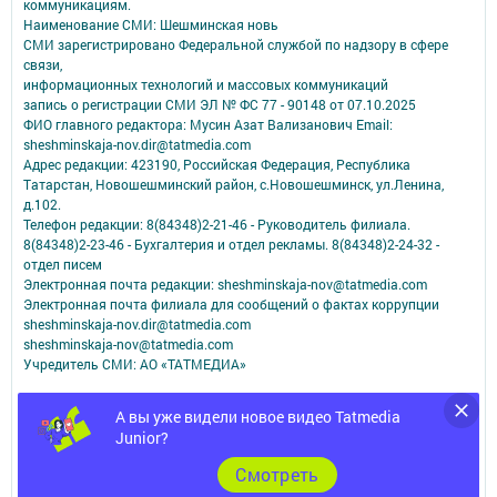
коммуникациям.
Наименование СМИ: Шешминская новь
СМИ зарегистрировано Федеральной службой по надзору в сфере
связи,
информационных технологий и массовых коммуникаций
запись о регистрации СМИ ЭЛ № ФС 77 - 90148 от 07.10.2025
ФИО главного редактора: Мусин Азат Вализанович Email:
sheshminskaja-nov.dir@tatmedia.com
Адрес редакции: 423190, Российская Федерация, Республика
Татарстан, Новошешминский район, с.Новошешминск, ул.Ленина,
д.102.
Телефон редакции: 8(84348)2-21-46 - Руководитель филиала.
8(84348)2-23-46 - Бухгалтерия и отдел рекламы. 8(84348)2-24-32 -
отдел писем
Электронная почта редакции: sheshminskaja-nov@tatmedia.com
Электронная почта филиала для сообщений о фактах коррупции
sheshminskaja-nov.dir@tatmedia.com
sheshminskaja-nov@tatmedia.com
Учредитель СМИ: АО «ТАТМЕДИА»
Антикоррупционная политика
А вы уже видели новое видео Tatmedia
АО «ТАТМЕДИА» использует «cookie»
для персонализации сервисов и
Junior?
удобства пользователей сайтом.
Использование «cookie» можно отменить в настройках браузера.
Cмотреть
Политика конфиденциальности