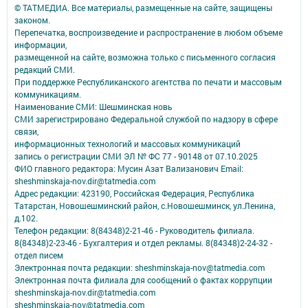
© ТАТМЕДИА. Все материалы, размещенные на сайте, защищены
законом.
Перепечатка, воспроизведение и распространение в любом объеме
информации,
размещенной на сайте, возможна только с письменного согласия
редакций СМИ.
При поддержке Республиканского агентства по печати и массовым
коммуникациям.
Наименование СМИ: Шешминская новь
СМИ зарегистрировано Федеральной службой по надзору в сфере
связи,
информационных технологий и массовых коммуникаций
запись о регистрации СМИ ЭЛ № ФС 77 - 90148 от 07.10.2025
ФИО главного редактора: Мусин Азат Вализанович Email:
sheshminskaja-nov.dir@tatmedia.com
Адрес редакции: 423190, Российская Федерация, Республика
Татарстан, Новошешминский район, с.Новошешминск, ул.Ленина,
д.102.
Телефон редакции: 8(84348)2-21-46 - Руководитель филиала.
8(84348)2-23-46 - Бухгалтерия и отдел рекламы. 8(84348)2-24-32 -
отдел писем
Электронная почта редакции: sheshminskaja-nov@tatmedia.com
Электронная почта филиала для сообщений о фактах коррупции
sheshminskaja-nov.dir@tatmedia.com
sheshminskaja-nov@tatmedia.com