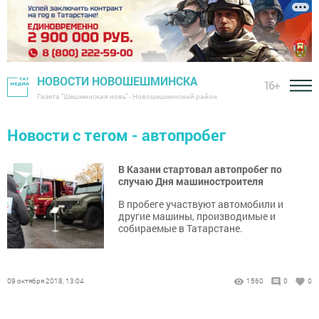
НОВОСТИ НОВОШЕШМИНСКА
16+
Газета "Шешминская новь" - Новошешминский район
Новости с тегом - автопробег
В Казани стартовал автопробег по
случаю Дня машиностроителя
В пробеге участвуют автомобили и
другие машины, производимые и
собираемые в Татарстане.
09 октября 2018, 13:04
1560
0
0