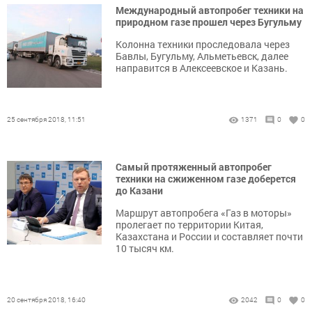
Международный автопробег техники на
природном газе прошел через Бугульму
Колонна техники проследовала через
Бавлы, Бугульму, Альметьевск, далее
направится в Алексеевское и Казань.
25 сентября 2018, 11:51
1371
0
0
Самый протяженный автопробег
техники на сжиженном газе доберется
до Казани
Маршрут автопробега «Газ в моторы»
пролегает по территории Китая,
Казахстана и России и составляет почти
10 тысяч км.
20 сентября 2018, 16:40
2042
0
0