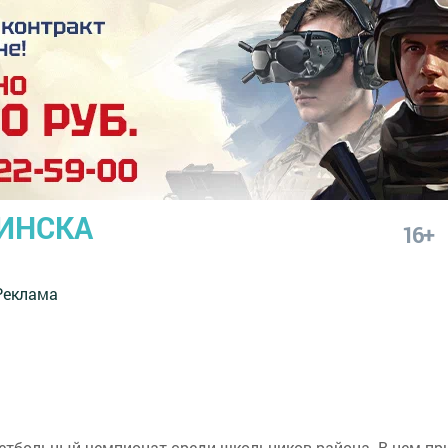
ИНСКА
16+
Реклама
етбольный чемпионат среди школьников района. В нем при