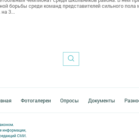
орной борьбы среди команд представителей сильного пол
на 3...
авная
Фотогалереи
Опросы
Документы
Разно
аконом.
ме информации,
 редакций СМИ.