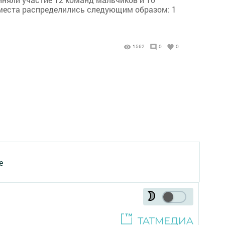
а места распределились следующим образом: 1
1562
0
0
е