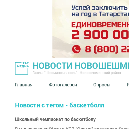
НОВОСТИ НОВОШЕШМ
Газета "Шешминская новь" - Новошешминский район
Главная
Фотогалереи
Опросы
Новости с тегом - баскетболл
Школьный чемпионат по баскетболу
В минувшую субботу в УСЗ "Олимп" состоялся баск