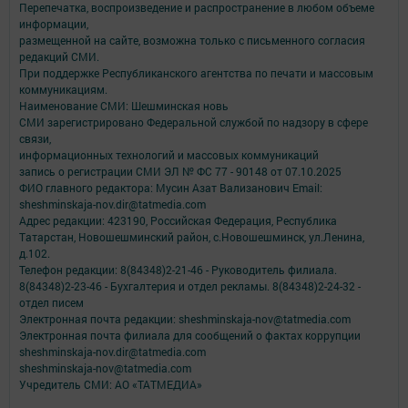
Перепечатка, воспроизведение и распространение в любом объеме
информации,
размещенной на сайте, возможна только с письменного согласия
редакций СМИ.
При поддержке Республиканского агентства по печати и массовым
коммуникациям.
Наименование СМИ: Шешминская новь
СМИ зарегистрировано Федеральной службой по надзору в сфере
связи,
информационных технологий и массовых коммуникаций
запись о регистрации СМИ ЭЛ № ФС 77 - 90148 от 07.10.2025
ФИО главного редактора: Мусин Азат Вализанович Email:
sheshminskaja-nov.dir@tatmedia.com
Адрес редакции: 423190, Российская Федерация, Республика
Татарстан, Новошешминский район, с.Новошешминск, ул.Ленина,
д.102.
Телефон редакции: 8(84348)2-21-46 - Руководитель филиала.
8(84348)2-23-46 - Бухгалтерия и отдел рекламы. 8(84348)2-24-32 -
отдел писем
Электронная почта редакции: sheshminskaja-nov@tatmedia.com
Электронная почта филиала для сообщений о фактах коррупции
sheshminskaja-nov.dir@tatmedia.com
sheshminskaja-nov@tatmedia.com
Учредитель СМИ: АО «ТАТМЕДИА»