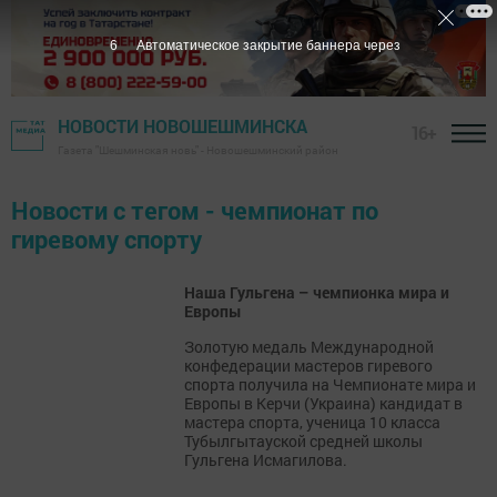
6
Автоматическое закрытие баннера через
НОВОСТИ НОВОШЕШМИНСКА
16+
Газета "Шешминская новь" - Новошешминский район
Новости с тегом - чемпионат по
гиревому спорту
Наша Гульгена – чемпионка мира и
Европы
Золотую медаль Международной
конфедерации мастеров гиревого
спорта получила на Чемпионате мира и
Европы в Керчи (Украина) кандидат в
мастера спорта, ученица 10 класса
Тубылгытауской средней школы
Гульгена Исмагилова.