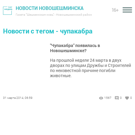
НОВОСТИ НОВОШЕШМИНСКА
16+
Газета "Шешминская новь" - Новошешминский район
Новости с тегом - чупакабра
"Чупакабра" появилась в
Новошешминске?
На прошлой неделе 24 марта в двух
дворах по улицам Дружбы и Строителей
по неизвестной причине погибли
животные.
31 марта 2014, 06:59
1567
0
0