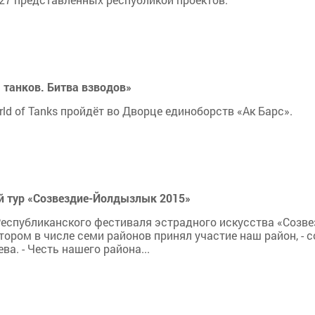
 танков. Битва взводов»
ld of Tanks пройдёт во Дворце единоборств «Ак Барс».
й тур «Созвездие-Йолдызлык 2015»
 Республиканского фестиваля эстрадного искусства «Созв
тором в числе семи районов принял участие наш район, -
а. - Честь нашего района...