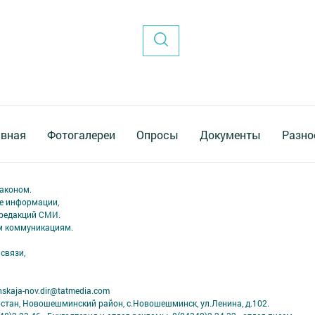
авная
Фотогалереи
Опросы
Документы
Разно
аконом.
ме информации,
 редакций СМИ.
ым коммуникациям.
связи,
skaja-nov.dir@tatmedia.com
рстан, Новошешминский район, с.Новошешминск, ул.Ленина, д.102.