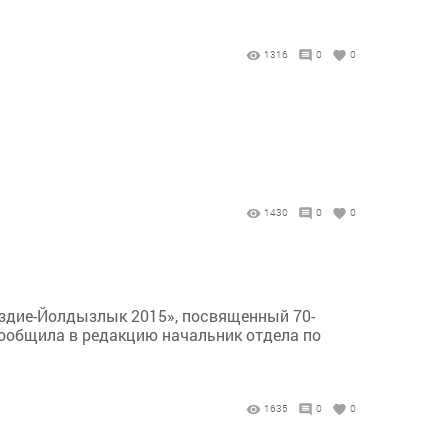
1316
0
0
1430
0
0
ездие-Йолдызлык 2015», посвященный 70-
 сообщила в редакцию начальник отдела по
1635
0
0