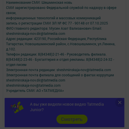
Наименование СМИ: Шешминская новь
СМИ зарегистрировано Федеральной службой по надзору в сфере
связи,
информационных технологий и массовых коммуникаций
запись о регистрации СМИ ЭЛ № ФС 77 - 90148 от 07.10.2025
ФИО главного редактора: Мусин Азат Вализанович Email:
sheshminskaja-nov.dir@tatmedia.com
Адрес редакции: 423190, Российская Федерация, Республика
Татарстан, Новошешминский район, с.Новошешминск, ул.Ленина,
д.102.
Телефон редакции: 8(84348)2-21-46 - Руководитель филиала.
8(84348)2-23-46 - Бухгалтерия и отдел рекламы. 8(84348)2-24-32 -
отдел писем
Электронная почта редакции: sheshminskaja-nov@tatmedia.com
Электронная почта филиала для сообщений о фактах коррупции
sheshminskaja-nov.dir@tatmedia.com
sheshminskaja-nov@tatmedia.com
Учредитель СМИ: АО «ТАТМЕДИА»
Антикоррупционная политика
А вы уже видели новое видео Tatmedia
АО «ТАТМЕДИА» использует «cookie»
для персонализации сервисов и
Junior?
удобства пользователей сайтом.
Использование «cookie» можно отменить в настройках браузера.
Cмотреть
Политика конфиденциальности