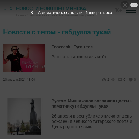
НОВОСТИ НОВОШЕШМИНСКА
16+
8
Автоматическое закрытие баннера через
Газета "Шешминская новь" - Новошешминский район
Новости с тегом - габдулла тукай
Enaecash - Туган тел
Рэп на татарском языке 0+
20 апреля 2021, 18:00
2140
0
0
Рустам Минниханов возложил цветы к
памятнику Габдуллы Тукая
26 апреля в республике отмечают день
рождения великого татарского поэта и
День родного языка.