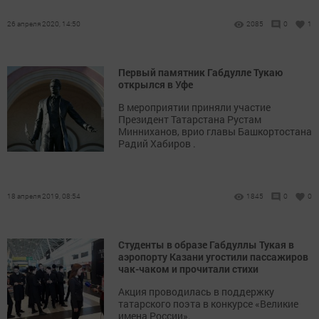
26 апреля 2020, 14:50
2085
0
1
Первый памятник Габдулле Тукаю
открылся в Уфе
В мероприятии приняли участие
Президент Татарстана Рустам
Минниханов, врио главы Башкортостана
Радий Хабиров .
18 апреля 2019, 08:54
1845
0
0
Студенты в образе Габдуллы Тукая в
аэропорту Казани угостили пассажиров
чак-чаком и прочитали стихи
Акция проводилась в поддержку
татарского поэта в конкурсе «Великие
имена России».