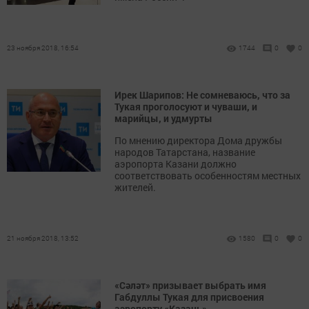
23 ноября 2018, 16:54
1744
0
0
Ирек Шарипов: Не сомневаюсь, что за
Тукая проголосуют и чуваши, и
марийцы, и удмурты
По мнению директора Дома дружбы
народов Татарстана, название
аэропорта Казани должно
соответствовать особенностям местных
жителей.
21 ноября 2018, 13:52
1580
0
0
«Сәләт» призывает выбрать имя
Габдуллы Тукая для присвоения
аэропорту «Казань»