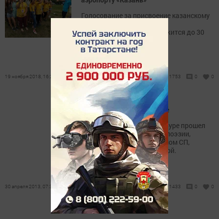
Голосование за присвоение казанскому
аэропорту имени великого
соотечественника продолжится до 30
ноября.
19 ноября 2018, 16:27
1753
0
0
Праздник поэзии в Ак Буре
В минувшую субботу в Ак Буре прошел
замечательный праздник поэзии,
организованный исполкомом СП,
местным СДК и библиотекой.
30 апреля 2013, 07:33
1433
0
0