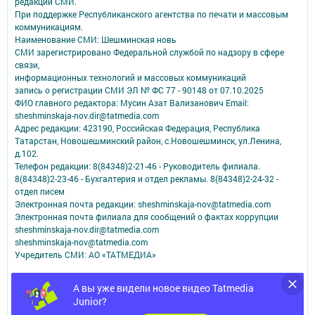
редакций СМИ.
При поддержке Республиканского агентства по печати и массовым
коммуникациям.
Наименование СМИ: Шешминская новь
СМИ зарегистрировано Федеральной службой по надзору в сфере
связи,
информационных технологий и массовых коммуникаций
запись о регистрации СМИ ЭЛ № ФС 77 - 90148 от 07.10.2025
ФИО главного редактора: Мусин Азат Вализанович Email:
sheshminskaja-nov.dir@tatmedia.com
Адрес редакции: 423190, Российская Федерация, Республика
Татарстан, Новошешминский район, с.Новошешминск, ул.Ленина,
д.102.
Телефон редакции: 8(84348)2-21-46 - Руководитель филиала.
8(84348)2-23-46 - Бухгалтерия и отдел рекламы. 8(84348)2-24-32 -
отдел писем
Электронная почта редакции: sheshminskaja-nov@tatmedia.com
Электронная почта филиала для сообщений о фактах коррупции
sheshminskaja-nov.dir@tatmedia.com
sheshminskaja-nov@tatmedia.com
Учредитель СМИ: АО «ТАТМЕДИА»
Антикоррупционная политика
А вы уже видели новое видео Tatmedia
АО «ТАТМЕДИА» использует «cookie»
для персонализации сервисов и
Junior?
удобства пользователей сайтом.