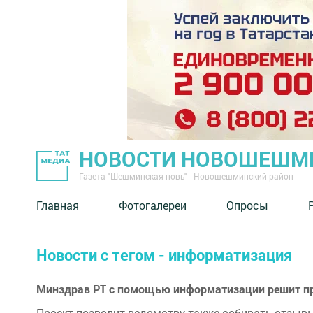
НОВОСТИ НОВОШЕШМ
Газета "Шешминская новь" - Новошешминский район
Главная
Фотогалереи
Опросы
Новости с тегом - информатизация
Минздрав РТ с помощью информатизации решит пр
Проект позволит ведомству также собирать отзывы