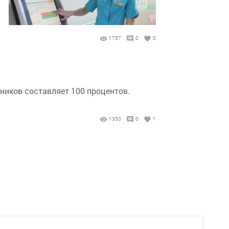
1757
0
0
ников составляет 100 процентов.
1350
0
1