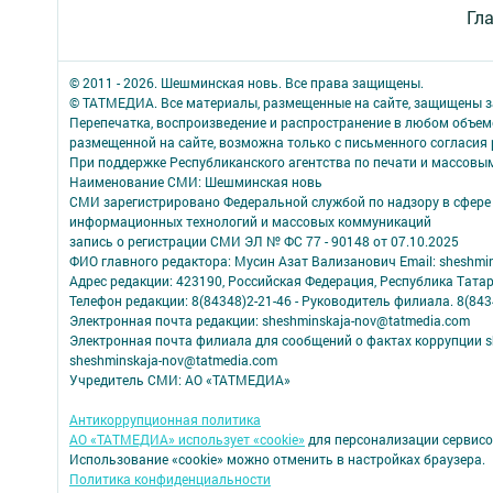
Гл
© 2011 - 2026. Шешминская новь. Все права защищены.
© ТАТМЕДИА. Все материалы, размещенные на сайте, защищены з
Перепечатка, воспроизведение и распространение в любом объе
размещенной на сайте, возможна только с письменного согласия
При поддержке Республиканского агентства по печати и массов
Наименование СМИ: Шешминская новь
СМИ зарегистрировано Федеральной службой по надзору в сфере 
информационных технологий и массовых коммуникаций
запись о регистрации СМИ ЭЛ № ФС 77 - 90148 от 07.10.2025
ФИО главного редактора: Мусин Азат Вализанович Email: sheshmin
Адрес редакции: 423190, Российская Федерация, Республика Тата
Телефон редакции: 8(84348)2-21-46 - Руководитель филиала. 8(8434
Электронная почта редакции: sheshminskaja-nov@tatmedia.com
Электронная почта филиала для сообщений о фактах коррупции sh
sheshminskaja-nov@tatmedia.com
Учредитель СМИ: АО «ТАТМЕДИА»
Антикоррупционная политика
АО «ТАТМЕДИА» использует «cookie»
для персонализации сервисо
Использование «cookie» можно отменить в настройках браузера.
Политика конфиденциальности