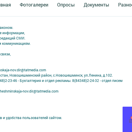
авная
Фотогалереи
Опросы
Документы
Разно
аконом.
ме информации,
 редакций СМИ.
ым коммуникациям.
связи,
skaja-nov.dir@tatmedia.com
рстан, Новошешминский район, с.Новошешминск, ул.Ленина, д.102.
8)2-23-46 - Бухгалтерия и отдел рекламы. 8(84348)2-24-32 - отдел писем
eshminskaja-nov.dir@tatmedia.com
в и удобства пользователей сайтом.