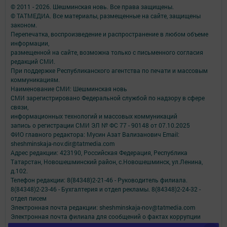
© 2011 - 2026. Шешминская новь. Все права защищены.
© ТАТМЕДИА. Все материалы, размещенные на сайте, защищены
законом.
Перепечатка, воспроизведение и распространение в любом объеме
информации,
размещенной на сайте, возможна только с письменного согласия
редакций СМИ.
При поддержке Республиканского агентства по печати и массовым
коммуникациям.
Наименование СМИ: Шешминская новь
СМИ зарегистрировано Федеральной службой по надзору в сфере
связи,
информационных технологий и массовых коммуникаций
запись о регистрации СМИ ЭЛ № ФС 77 - 90148 от 07.10.2025
ФИО главного редактора: Мусин Азат Вализанович Email:
sheshminskaja-nov.dir@tatmedia.com
Адрес редакции: 423190, Российская Федерация, Республика
Татарстан, Новошешминский район, с.Новошешминск, ул.Ленина,
д.102.
Телефон редакции: 8(84348)2-21-46 - Руководитель филиала.
8(84348)2-23-46 - Бухгалтерия и отдел рекламы. 8(84348)2-24-32 -
отдел писем
Электронная почта редакции: sheshminskaja-nov@tatmedia.com
Электронная почта филиала для сообщений о фактах коррупции
sheshminskaja-nov.dir@tatmedia.com