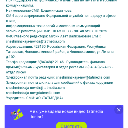
При поддержке Республиканского агентства по печати и массовым
коммуникациям.
Наименование СМИ: Шешминская новь
СМИ зарегистрировано Федеральной службой по надзору в сфере
связи,
информационных технологий и массовых коммуникаций
запись о регистрации СМИ ЭЛ № ФС 77 - 90148 от 07.10.2025
ФИО главного редактора: Мусин Азат Вализанович Email:
sheshminskaja-nov.dir@tatmedia.com
Адрес редакции: 423190, Российская Федерация, Республика
Татарстан, Новошешминский район, с.Новошешминск, ул.Ленина,
д.102.
Телефон редакции: 8(84348)2-21-46 - Руководитель филиала.
8(84348)2-23-46 - Бухгалтерия и отдел рекламы. 8(84348)2-24-32 -
отдел писем
Электронная почта редакции: sheshminskaja-nov@tatmedia.com
Электронная почта филиала для сообщений о фактах коррупции
sheshminskaja-nov.dir@tatmedia.com
sheshminskaja-nov@tatmedia.com
Учредитель СМИ: АО «ТАТМЕДИА»
Антикоррупционная политика
А вы уже видели новое видео Tatmedia
АО «ТАТМЕДИА» использует «cookie»
для персонализации сервисов и
Junior?
удобства пользователей сайтом.
Использование «cookie» можно отменить в настройках браузера.
Cмотреть