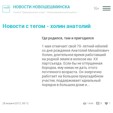
НОВОСТИ НОВОШЕШМИНСКА
16+
Газета "Шешминская новь" - Новошешминский район
Новости с тегом - холин анатолий
Где родился, там и пригодился
1 мая отмечает свой 70- летний юбилей
со дня рождения Анатолий Михайлович
Холин, длительное время работавший
на родной земле в колхозе им. ХХ
партсъезда. Если бы не отпущенная
бородка, ему никак не дать этого
почтенного возраста. Он энергично
работает на большом приусадебном
участке, поддерживает идеальный
порядок в большом доме и...
26 апреля 2012, 06:12
1444
0
1