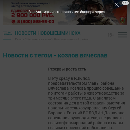
8
Автоматическое закрытие баннера через
НОВОСТИ НОВОШЕШМИНСКА
16+
Газета "Шешминская новь" - Новошешминский район
Новости с тегом - козлов вячеслав
Резервы роста есть
В эту среду в РДК под
председательством главы района
Вячеслава Козлова прошло совещание
по итогам работы в животноводстве за
три месяца этого года. С анализом
состояния дел в этой отрасли выступил
начальник сельхозуправления Сергей
Баранов. Евгений ВОЛОДИН До начала
совещания руководители, специалисты
сельхозформирований района и главы
сельских поселений побывали на...