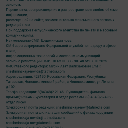
законом.
Перепечатка, воспроизведение и распространение в любом объеме
информации,
размещенной на сайте, возможна только с письменного согласия
редакций СМИ.
При поддержке Республиканского агентства по печати и массовым
коммуникациям.
Наименование СМИ: Шешминская новь
СМИ зарегистрировано Федеральной службой по надзору в сфере
связи,
информационных технологий и массовых коммуникаций
запись о регистрации СМИ ЭЛ № ФС 77 - 90148 от 07.10.2025
ФИО главного редактора: Мусин Азат Вализанович Email:
sheshminskaja-nov.dir@tatmedia.com
Адрес редакции: 423190, Российская Федерация, Республика
Татарстан, Новошешминский район, с.Новошешминск, ул.Ленина,
д.102.
Телефон редакции: 8(84348)2-21-46 - Руководитель филиала.
8(84348)2-23-46 - Бухгалтерия и отдел рекламы. 8(84348)2-24-32 -
отдел писем
Электронная почта редакции: sheshminskaja-nov@tatmedia.com
Электронная почта филиала для сообщений о фактах коррупции
sheshminskaja-nov.dir@tatmedia.com
sheshminskaja-nov@tatmedia.com
Учредитель СМИ: АО «ТАТМЕДИА»