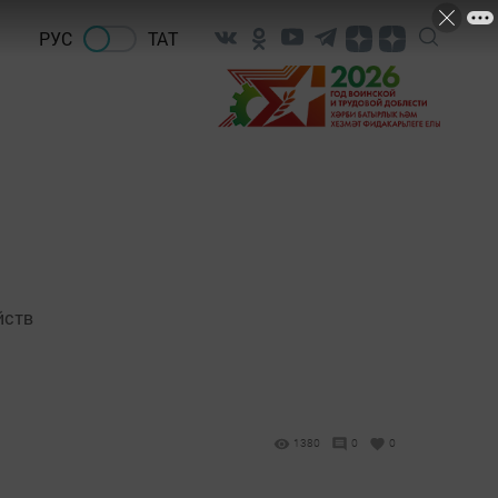
РУС
ТАТ
йств
1380
0
0