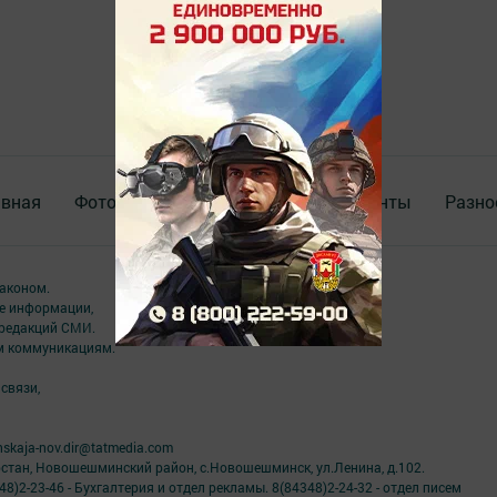
авная
Фотогалереи
Опросы
Документы
Разно
аконом.
ме информации,
 редакций СМИ.
ым коммуникациям.
связи,
skaja-nov.dir@tatmedia.com
рстан, Новошешминский район, с.Новошешминск, ул.Ленина, д.102.
8)2-23-46 - Бухгалтерия и отдел рекламы. 8(84348)2-24-32 - отдел писем