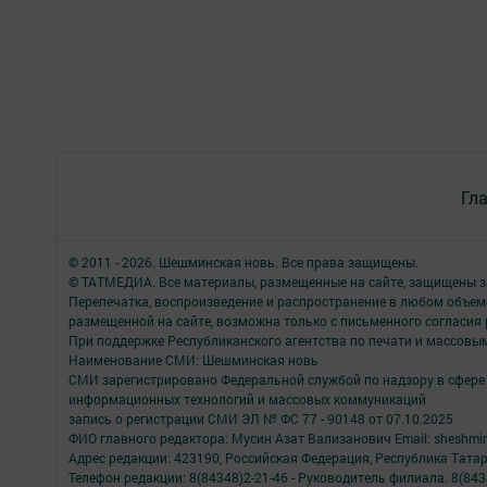
Гл
© 2011 - 2026. Шешминская новь. Все права защищены.
© ТАТМЕДИА. Все материалы, размещенные на сайте, защищены з
Перепечатка, воспроизведение и распространение в любом объе
размещенной на сайте, возможна только с письменного согласия
При поддержке Республиканского агентства по печати и массов
Наименование СМИ: Шешминская новь
СМИ зарегистрировано Федеральной службой по надзору в сфере 
информационных технологий и массовых коммуникаций
запись о регистрации СМИ ЭЛ № ФС 77 - 90148 от 07.10.2025
ФИО главного редактора: Мусин Азат Вализанович Email: sheshmin
Адрес редакции: 423190, Российская Федерация, Республика Тата
Телефон редакции: 8(84348)2-21-46 - Руководитель филиала. 8(8434