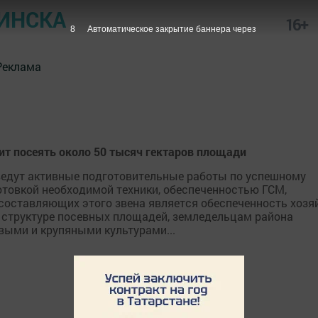
ИНСКА
16+
7
Автоматическое закрытие баннера через
Реклама
 посеять около 50 тысяч гектаров площади
ведут активные подготовительные работы по успешному
отовкой необходимой техники, обеспеченностью ГСМ,
оставляющих этого звена является обеспеченность хозя
структуре посевных площадей, земледельцам района
выми и крупяными культурами...