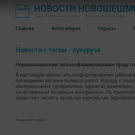
НОВОСТИ НОВОШЕШМ
Газета "Шешминская новь" - Новошешминский район
Главная
Фотогалереи
Опросы
Новости с тегом - кукуруза
Новошешминским сельхозформированиям предстоит
В настоящее время сельхозформирования района 
проведению весенне-полевых работ. Наряду с подг
минеральными удобрениями, одним из важнейших с
качественным посевным материалом. По принятой 
предстоит засеять яровыми зерновыми, зернобобо
24 марта 2015, 06:29