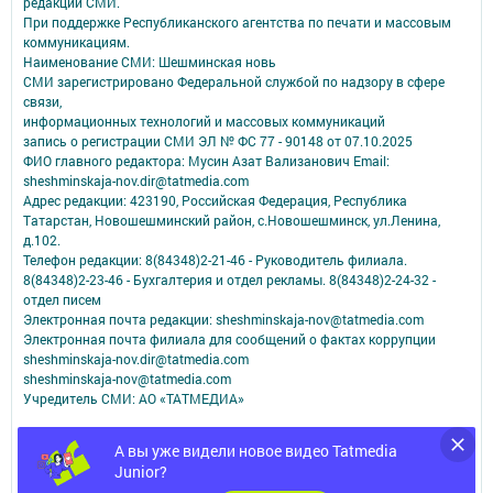
редакций СМИ.
При поддержке Республиканского агентства по печати и массовым
коммуникациям.
Наименование СМИ: Шешминская новь
СМИ зарегистрировано Федеральной службой по надзору в сфере
связи,
информационных технологий и массовых коммуникаций
запись о регистрации СМИ ЭЛ № ФС 77 - 90148 от 07.10.2025
ФИО главного редактора: Мусин Азат Вализанович Email:
sheshminskaja-nov.dir@tatmedia.com
Адрес редакции: 423190, Российская Федерация, Республика
Татарстан, Новошешминский район, с.Новошешминск, ул.Ленина,
д.102.
Телефон редакции: 8(84348)2-21-46 - Руководитель филиала.
8(84348)2-23-46 - Бухгалтерия и отдел рекламы. 8(84348)2-24-32 -
отдел писем
Электронная почта редакции: sheshminskaja-nov@tatmedia.com
Электронная почта филиала для сообщений о фактах коррупции
sheshminskaja-nov.dir@tatmedia.com
sheshminskaja-nov@tatmedia.com
Учредитель СМИ: АО «ТАТМЕДИА»
Антикоррупционная политика
А вы уже видели новое видео Tatmedia
АО «ТАТМЕДИА» использует «cookie»
для персонализации сервисов и
Junior?
удобства пользователей сайтом.