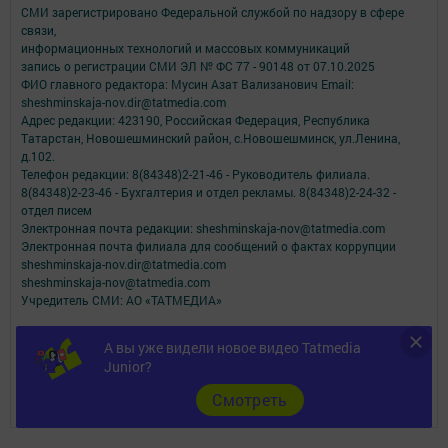
СМИ зарегистрировано Федеральной службой по надзору в сфере
связи,
информационных технологий и массовых коммуникаций
запись о регистрации СМИ ЭЛ № ФС 77 - 90148 от 07.10.2025
ФИО главного редактора: Мусин Азат Вализанович Email:
sheshminskaja-nov.dir@tatmedia.com
Адрес редакции: 423190, Российская Федерация, Республика
Татарстан, Новошешминский район, с.Новошешминск, ул.Ленина,
д.102.
Телефон редакции: 8(84348)2-21-46 - Руководитель филиала.
8(84348)2-23-46 - Бухгалтерия и отдел рекламы. 8(84348)2-24-32 -
отдел писем
Электронная почта редакции: sheshminskaja-nov@tatmedia.com
Электронная почта филиала для сообщений о фактах коррупции
sheshminskaja-nov.dir@tatmedia.com
sheshminskaja-nov@tatmedia.com
Учредитель СМИ: АО «ТАТМЕДИА»
Антикоррупционная политика
А вы уже видели новое видео Tatmedia
АО «ТАТМЕДИА» использует «cookie»
для персонализации сервисов и
Junior?
удобства пользователей сайтом.
Использование «cookie» можно отменить в настройках браузера.
Cмотреть
Политика конфиденциальности