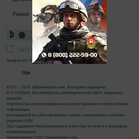
Разное
Телефон АО «ТАТМЕДИА»:
(843) 222 09 84
16+
© 2011 - 2026. Шешминская новь. Все права защищены.
© ТАТМЕДИА. Все материалы, размещенные на сайте, защищены
законом.
Перепечатка, воспроизведение и распространение в любом объеме
информации,
размещенной на сайте, возможна только с письменного согласия
редакций СМИ.
При поддержке Республиканского агентства по печати и массовым
коммуникациям.
Наименование СМИ: Шешминская новь