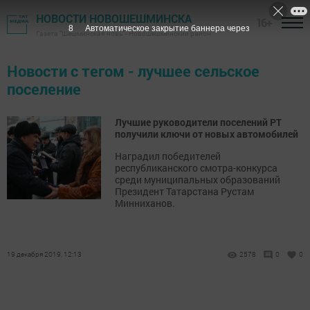
НОВОСТИ НОВОШЕШМИНСКА
16+
8
Автоматическое закрытие баннера через
Газета "Шешминская новь" - Новошешминский район
Новости с тегом - лучшее сельское
поселение
Лучшие руководители поселений РТ
получили ключи от новых автомобилей
Наградил победителей
республиканского смотра-конкурса
среди муниципальных образований
Президент Татарстана Рустам
Минниханов.
19 декабря 2019, 12:13
2578
0
0