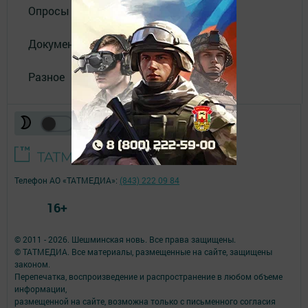
Опросы
Документы
Разное
Телефон АО «ТАТМЕДИА»:
(843) 222 09 84
16+
© 2011 - 2026. Шешминская новь. Все права защищены.
© ТАТМЕДИА. Все материалы, размещенные на сайте, защищены
законом.
Перепечатка, воспроизведение и распространение в любом объеме
информации,
размещенной на сайте, возможна только с письменного согласия