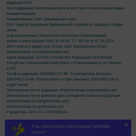
редакций СМИ.
При поддержке Республиканского агентства по печати и массовым
коммуникациям.
Наименование СМИ: Шешминская новь
СМИ зарегистрировано Федеральной службой по надзору в сфере
связи,
информационных технологий и массовых коммуникаций
запись о регистрации СМИ ЭЛ № ФС 77 - 90148 от 07.10.2025
ФИО главного редактора: Мусин Азат Вализанович Email:
sheshminskaja-nov.dir@tatmedia.com
Адрес редакции: 423190, Российская Федерация, Республика
Татарстан, Новошешминский район, с.Новошешминск, ул.Ленина,
д.102.
Телефон редакции: 8(84348)2-21-46 - Руководитель филиала.
8(84348)2-23-46 - Бухгалтерия и отдел рекламы. 8(84348)2-24-32 -
отдел писем
Электронная почта редакции: sheshminskaja-nov@tatmedia.com
Электронная почта филиала для сообщений о фактах коррупции
sheshminskaja-nov.dir@tatmedia.com
sheshminskaja-nov@tatmedia.com
Учредитель СМИ: АО «ТАТМЕДИА»
Антикоррупционная политика
А вы уже видели новое видео Tatmedia
АО «ТАТМЕДИА» использует «cookie»
для персонализации сервисов и
Junior?
удобства пользователей сайтом.