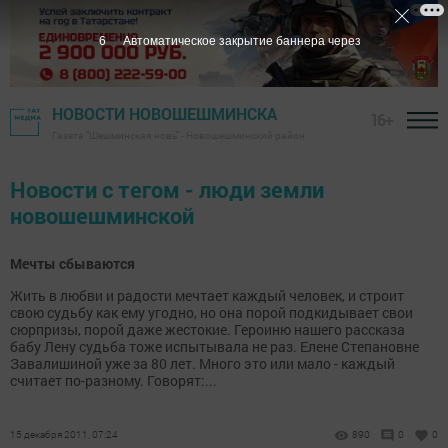
6
Автоматическое закрытие баннера через
НОВОСТИ НОВОШЕШМИНСКА
16+
Газета "Шешминская новь" - Новошешминский район
Новости с тегом - люди земли
новошешминской
Мечты сбываются
Жить в любви и радости мечтает каждый человек, и строит
свою судьбу как ему угодно, но она порой подкидывает свои
сюрпризы, порой даже жестокие. Героиню нашего рассказа
бабу Лену судьба тоже испытывала не раз. Елене Степановне
Завалишиной уже за 80 лет. Много это или мало - каждый
считает по-разному. Говорят:...
15 декабря 2011, 07:24
890
0
0