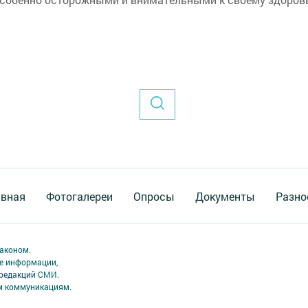
авная
Фотогалереи
Опросы
Документы
Разно
аконом.
ме информации,
 редакций СМИ.
ым коммуникациям.