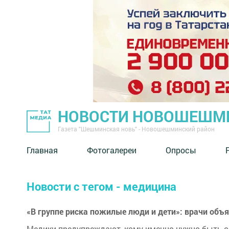
НОВОСТИ НОВОШЕШМ
Газета "Шешминская новь" - Новошешминский район
Главная
Фотогалереи
Опросы
Новости с тегом - медицина
«В группе риска пожилые люди и дети»: врачи объя
Медики предупреждают, кому именно нужно быть о