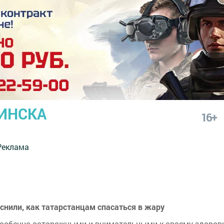
ИНСКА
16+
Реклама
снили, как татарстанцам спасаться в жару
собенно осторожными и внимательными к своему здоровь