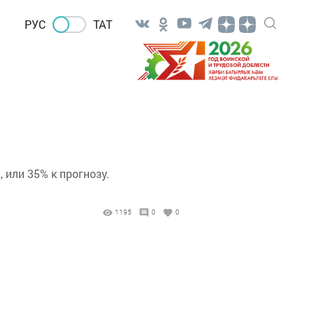
РУС
ТАТ
 или 35% к прогнозу.
1195
0
0