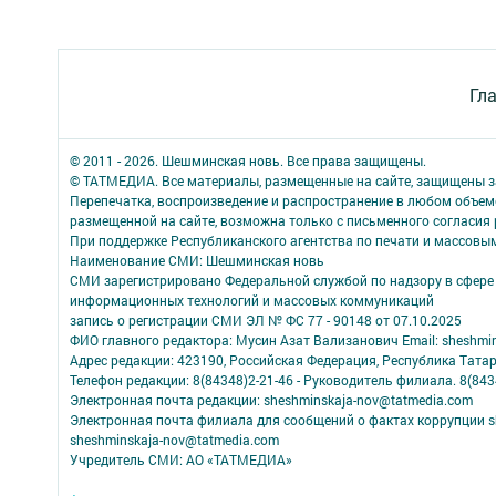
Гл
© 2011 - 2026. Шешминская новь. Все права защищены.
© ТАТМЕДИА. Все материалы, размещенные на сайте, защищены з
Перепечатка, воспроизведение и распространение в любом объе
размещенной на сайте, возможна только с письменного согласия
При поддержке Республиканского агентства по печати и массов
Наименование СМИ: Шешминская новь
СМИ зарегистрировано Федеральной службой по надзору в сфере 
информационных технологий и массовых коммуникаций
запись о регистрации СМИ ЭЛ № ФС 77 - 90148 от 07.10.2025
ФИО главного редактора: Мусин Азат Вализанович Email: sheshmin
Адрес редакции: 423190, Российская Федерация, Республика Тата
Телефон редакции: 8(84348)2-21-46 - Руководитель филиала. 8(8434
Электронная почта редакции: sheshminskaja-nov@tatmedia.com
Электронная почта филиала для сообщений о фактах коррупции sh
sheshminskaja-nov@tatmedia.com
Учредитель СМИ: АО «ТАТМЕДИА»