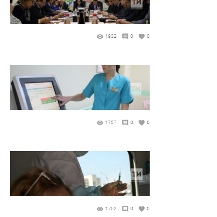
1932
0
0
1757
0
0
1752
0
0