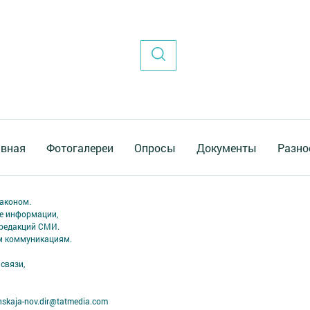
авная
Фотогалереи
Опросы
Документы
Разно
аконом.
ме информации,
 редакций СМИ.
ым коммуникациям.
связи,
skaja-nov.dir@tatmedia.com