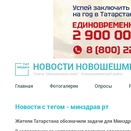
НОВОСТИ НОВОШЕШМ
Газета "Шешминская новь" - Новошешминский район
Главная
Фотогалереи
Опросы
Новости с тегом - минздрав рт
Жители Татарстана обозначили задачи для Минздра
В голосовании за направления развития здравоохр