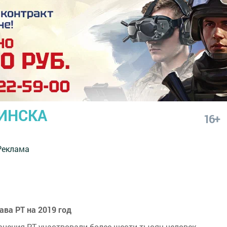
ИНСКА
16+
Реклама
ва РТ на 2019 год
анения РТ участвовали более шести тысяч человек.