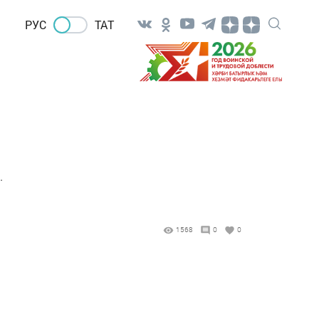
РУС
ТАТ
.
1568
0
0