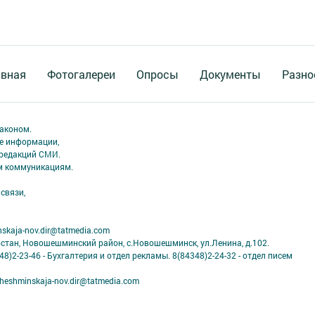
авная
Фотогалереи
Опросы
Документы
Разно
аконом.
ме информации,
 редакций СМИ.
ым коммуникациям.
связи,
skaja-nov.dir@tatmedia.com
рстан, Новошешминский район, с.Новошешминск, ул.Ленина, д.102.
8)2-23-46 - Бухгалтерия и отдел рекламы. 8(84348)2-24-32 - отдел писем
eshminskaja-nov.dir@tatmedia.com