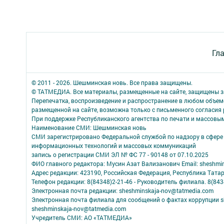
Гл
© 2011 - 2026. Шешминская новь. Все права защищены.
© ТАТМЕДИА. Все материалы, размещенные на сайте, защищены з
Перепечатка, воспроизведение и распространение в любом объе
размещенной на сайте, возможна только с письменного согласия
При поддержке Республиканского агентства по печати и массов
Наименование СМИ: Шешминская новь
СМИ зарегистрировано Федеральной службой по надзору в сфере 
информационных технологий и массовых коммуникаций
запись о регистрации СМИ ЭЛ № ФС 77 - 90148 от 07.10.2025
ФИО главного редактора: Мусин Азат Вализанович Email: sheshmin
Адрес редакции: 423190, Российская Федерация, Республика Тата
Телефон редакции: 8(84348)2-21-46 - Руководитель филиала. 8(8434
Электронная почта редакции: sheshminskaja-nov@tatmedia.com
Электронная почта филиала для сообщений о фактах коррупции sh
sheshminskaja-nov@tatmedia.com
Учредитель СМИ: АО «ТАТМЕДИА»