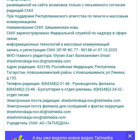
размещенной на сайте, возможна только с письменного согласия
редакций СМИ.
При поддержке Республиканского агентства по печати и массовым
коммуникациям.
Наименование СМИ: Шешминская новь
СМИ зарегистрировано Федеральной службой по надзору в сфере
связи,
информационных технологий и массовых коммуникаций
запись о регистрации СМИ ЭЛ № ФС 77 - 90148 от 07.10.2025
ФИО главного редактора: Мусин Азат Вализанович Email:
sheshminskaja-nov.dir@tatmedia.com
Адрес редакции: 423190, Российская Федерация, Республика
Татарстан, Новошешминский район, с.Новошешминск, ул.Ленина,
д.102.
Телефон редакции: 8(84348)2-21-46 - Руководитель филиала.
8(84348)2-23-46 - Бухгалтерия и отдел рекламы. 8(84348)2-24-32 -
отдел писем
Электронная почта редакции: sheshminskaja-nov@tatmedia.com
Электронная почта филиала для сообщений о фактах коррупции
sheshminskaja-nov.dir@tatmedia.com
sheshminskaja-nov@tatmedia.com
Учредитель СМИ: АО «ТАТМЕДИА»
Антикоррупционная политика
А вы уже видели новое видео Tatmedia
АО «ТАТМЕДИА» использует «cookie»
для персонализации сервисов и