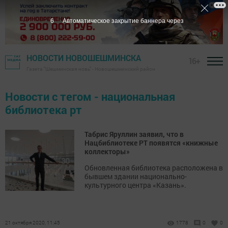
6
Автоматическое закрытие баннера через
НОВОСТИ НОВОШЕШМИНСКА
16+
Газета "Шешминская новь" - Новошешминский район
Новости с тегом - национальная
библиотека рт
Табрис Яруллин заявил, что в
Нацбиблиотеке РТ появятся «книжные
коллекторы»
Обновленная библиотека расположена в
бывшем здании национально-
культурного центра «Казань».
21 октября 2020, 11:45
1778
0
0