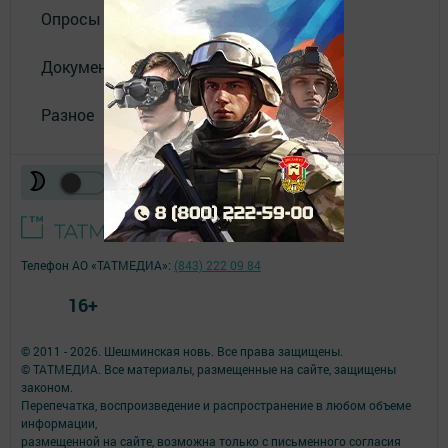
Опросы
Документы
Разное
Телефон АО «ТАТМЕДИА»:
(843) 222 09 84
16+
© 2011 - 2026. Шешминская новь. Все права защищены.
© ТАТМЕДИА. Все материалы, размещенные на сайте, защищены
законом.
Перепечатка, воспроизведение и распространение в любом объеме
информации,
размещенной на сайте, возможна только с письменного согласия