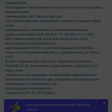
редакций СМИ.
При поддержке Республиканского агентства по печати и массовым
коммуникациям.
Наименование СМИ: Шешминская новь
СМИ зарегистрировано Федеральной службой по надзору в сфере
связи,
информационных технологий и массовых коммуникаций
запись о регистрации СМИ ЭЛ № ФС 77 - 90148 от 07.10.2025
ФИО главного редактора: Мусин Азат Вализанович Email:
sheshminskaja-nov.dir@tatmedia.com
Адрес редакции: 423190, Российская Федерация, Республика
Татарстан, Новошешминский район, с.Новошешминск, ул.Ленина,
д.102.
Телефон редакции: 8(84348)2-21-46 - Руководитель филиала.
8(84348)2-23-46 - Бухгалтерия и отдел рекламы. 8(84348)2-24-32 -
отдел писем
Электронная почта редакции: sheshminskaja-nov@tatmedia.com
Электронная почта филиала для сообщений о фактах коррупции
sheshminskaja-nov.dir@tatmedia.com
sheshminskaja-nov@tatmedia.com
Учредитель СМИ: АО «ТАТМЕДИА»
Антикоррупционная политика
А вы уже видели новое видео Tatmedia
АО «ТАТМЕДИА» использует «cookie»
для персонализации сервисов и
Junior?
удобства пользователей сайтом.