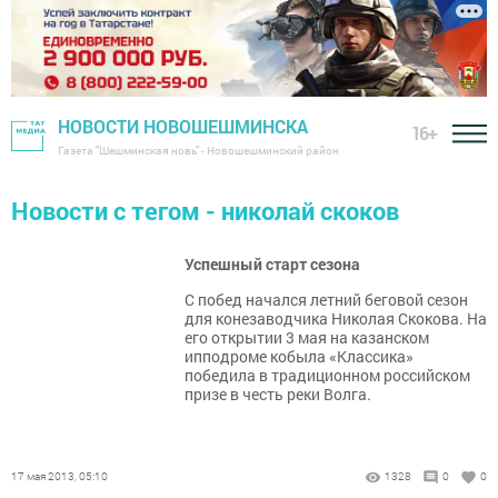
НОВОСТИ НОВОШЕШМИНСКА
16+
Газета "Шешминская новь" - Новошешминский район
Новости с тегом - николай скоков
Успешный старт сезона
С побед начался летний беговой сезон
для конезаводчика Николая Скокова. На
его открытии 3 мая на казанском
ипподроме кобыла «Классика»
победила в традиционном российском
призе в честь реки Волга.
17 мая 2013, 05:10
1328
0
0