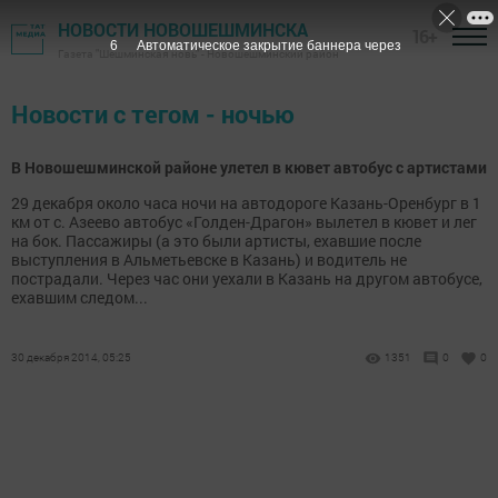
НОВОСТИ НОВОШЕШМИНСКА
16+
6
Автоматическое закрытие баннера через
Газета "Шешминская новь" - Новошешминский район
Новости с тегом - ночью
В Новошешминской районе улетел в кювет автобус с артистами
29 декабря около часа ночи на автодороге Казань-Оренбург в 1
км от с. Азеево автобус «Голден-Драгон» вылетел в кювет и лег
на бок. Пассажиры (а это были артисты, ехавшие после
выступления в Альметьевске в Казань) и водитель не
пострадали. Через час они уехали в Казань на другом автобусе,
ехавшим следом...
30 декабря 2014, 05:25
1351
0
0