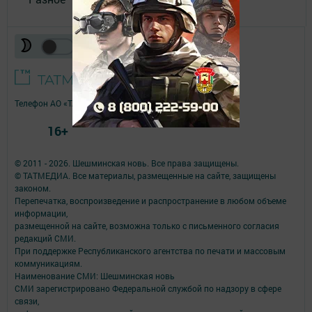
Телефон АО «ТАТМЕДИА»:
(843) 222 09 84
16+
© 2011 - 2026. Шешминская новь. Все права защищены.
© ТАТМЕДИА. Все материалы, размещенные на сайте, защищены
законом.
Перепечатка, воспроизведение и распространение в любом объеме
информации,
размещенной на сайте, возможна только с письменного согласия
редакций СМИ.
При поддержке Республиканского агентства по печати и массовым
коммуникациям.
Наименование СМИ: Шешминская новь
СМИ зарегистрировано Федеральной службой по надзору в сфере
связи,