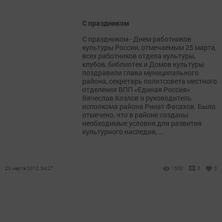
С праздником
С праздником - Днем работников
культуры России, отмечаемым 25 марта,
всех работников отдела культуры,
клубов, библиотек и Домов культуры
поздравили глава муниципального
района, секретарь политсовета местного
отделения ВПП «Единая Россия»
Вячеслав Козлов и руководитель
исполкома района Ринат Фасахов. Было
отмечено, что в районе созданы
необходимые условия для развития
культурного наследия,...
23 марта 2012, 04:27
1500
0
0