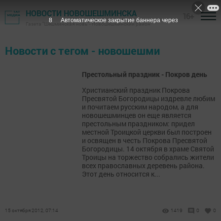
НОВОСТИ НОВОШЕШМИНСКА
16+
8
Автоматическое закрытие баннера через
Газета "Шешминская новь" - Новошешминский район
Новости с тегом - новошешми
Престольный праздник - Покров день
Христианский праздник Покрова
Пресвятой Богородицы издревле любим
и почитаем русским народом, а для
новошешминцев он еще является
престольным праздником: придел
местной Троицкой церкви был построен
и освящен в честь Покрова Пресвятой
Богородицы. 14 октября в храме Святой
Троицы на торжество собрались жители
всех православных деревень района.
Этот день относится к...
15 октября 2012, 07:14
1419
0
0