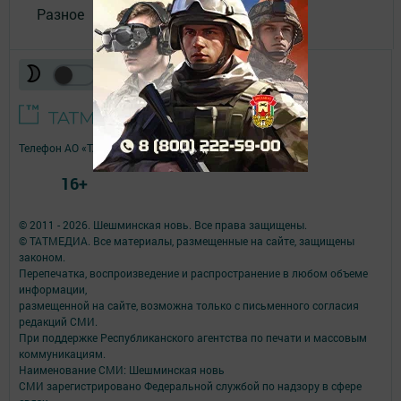
Разное
Телефон АО «ТАТМЕДИА»:
(843) 222 09 84
16+
© 2011 - 2026. Шешминская новь. Все права защищены.
© ТАТМЕДИА. Все материалы, размещенные на сайте, защищены
законом.
Перепечатка, воспроизведение и распространение в любом объеме
информации,
размещенной на сайте, возможна только с письменного согласия
редакций СМИ.
При поддержке Республиканского агентства по печати и массовым
коммуникациям.
Наименование СМИ: Шешминская новь
СМИ зарегистрировано Федеральной службой по надзору в сфере