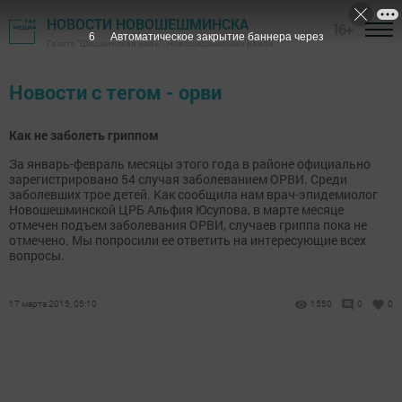
НОВОСТИ НОВОШЕШМИНСКА
16+
6
Автоматическое закрытие баннера через
Газета "Шешминская новь" - Новошешминский район
Новости с тегом - орви
Как не заболеть гриппом
За январь-февраль месяцы этого года в районе официально
зарегистрировано 54 случая заболеванием ОРВИ. Среди
заболевших трое детей. Как сообщила нам врач-эпидемиолог
Новошешминской ЦРБ Альфия Юсупова, в марте месяце
отмечен подъем заболевания ОРВИ, случаев гриппа пока не
отмечено. Мы попросили ее ответить на интересующие всех
вопросы.
17 марта 2015, 05:10
1550
0
0