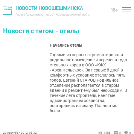
НОВОСТИ НОВОШЕШМИНСКА
16+
Газета "Шешминская новь" - Новошешминский район
Новости с тегом - отелы
Начались отелы
Одними из первых отремонтировали
родильное помещение и перевели туда
стельных коров в ООО «КФХ
«Архангельское». За первые 8 дней в
комфортных условиях отелилось пять
голов. Евгений СТАРОВ Родильное
отделение располагается в старом
здании и ремонт ему был необходим. В
течение лета строители, нанятые
администрацией хозяйства,
постарались на славу. Полностью
были...
20 сентября 2012, 05:32
1458
0
0