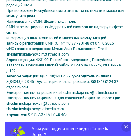
редакций СМИ.
При поддержке Республиканского агентства по печати и массовым
коммуникациям.
Наименование СМИ: Шешминская новь
СМИ зарегистрировано Федеральной службой по надзору в сфере
связи,
информационных технологий и массовых коммуникаций
запись о регистрации СМИ ЭЛ № ФС 77 - 90148 от 07.10.2025
ФИО главного редактора: Мусин Азат Вализанович Email:
sheshminskaja-nov.dir@tatmedia.com
Адрес редакции: 423190, Российская Федерация, Республика
Татарстан, Новошешминский район, с.Новошешминск, ул.Ленина,
д.102.
Телефон редакции: 8(84348)2-21-46 - Руководитель филиала.
8(84348)2-23-46 - Бухгалтерия и отдел рекламы. 8(84348)2-24-32 -
отдел писем
Электронная почта редакции: sheshminskaja-nov@tatmedia.com
Электронная почта филиала для сообщений о фактах коррупции
sheshminskaja-nov.dir@tatmedia.com
sheshminskaja-nov@tatmedia.com
Учредитель СМИ: АО «ТАТМЕДИА»
Антикоррупционная политика
А вы уже видели новое видео Tatmedia
АО «ТАТМЕДИА» использует «cookie»
для персонализации сервисов и
Junior?