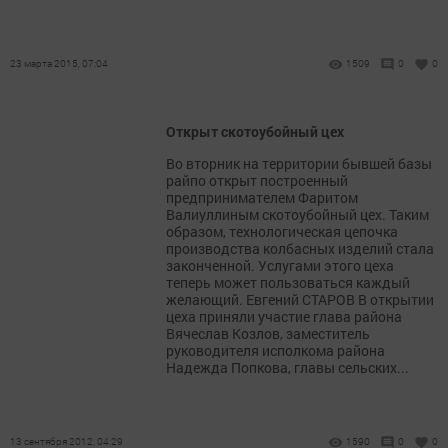
23 марта 2015, 07:04
1509
0
0
Открыт скотоубойный цех
Во вторник на территории бывшей базы
райпо открыт построенный
предпринимателем Фаритом
Валиуллиным скотоубойный цех. Таким
образом, технологическая цепочка
производства колбасных изделий стала
законченной. Услугами этого цеха
теперь может пользоваться каждый
желающий. Евгений СТАРОВ В открытии
цеха приняли участие глава района
Вячеслав Козлов, заместитель
руководителя исполкома района
Надежда Попкова, главы сельских...
13 сентября 2012, 04:29
1590
0
0