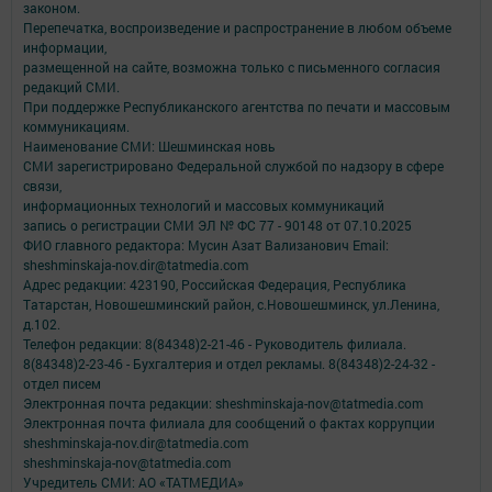
законом.
Перепечатка, воспроизведение и распространение в любом объеме
информации,
размещенной на сайте, возможна только с письменного согласия
редакций СМИ.
При поддержке Республиканского агентства по печати и массовым
коммуникациям.
Наименование СМИ: Шешминская новь
СМИ зарегистрировано Федеральной службой по надзору в сфере
связи,
информационных технологий и массовых коммуникаций
запись о регистрации СМИ ЭЛ № ФС 77 - 90148 от 07.10.2025
ФИО главного редактора: Мусин Азат Вализанович Email:
sheshminskaja-nov.dir@tatmedia.com
Адрес редакции: 423190, Российская Федерация, Республика
Татарстан, Новошешминский район, с.Новошешминск, ул.Ленина,
д.102.
Телефон редакции: 8(84348)2-21-46 - Руководитель филиала.
8(84348)2-23-46 - Бухгалтерия и отдел рекламы. 8(84348)2-24-32 -
отдел писем
Электронная почта редакции: sheshminskaja-nov@tatmedia.com
Электронная почта филиала для сообщений о фактах коррупции
sheshminskaja-nov.dir@tatmedia.com
sheshminskaja-nov@tatmedia.com
Учредитель СМИ: АО «ТАТМЕДИА»