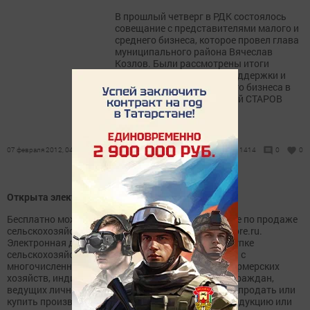
В прошлый четверг в РДК состоялось
совещание с представителями малого и
среднего бизнеса, которое провел глава
муниципального района Вячеслав
Козлов. Были рассмотрены итоги
реализации программы поддержки и
развития малого и среднего бизнеса в
районе за 2011 год. Евгений СТАРОВ
07 февраля 2012, 04:18
1414
0
0
Открыта электронная доска обџявлений
Бесплатно можно разместить объявление на сайте по продаже
сельскохозяйственной продукции: http://farmerstore.ru.
Электронная доска объявлений по продаже и закупке
сельскохозяйственной продукции создана в связи с
многочисленными обращениями крестьянских-фермерских
хозяйств, индивидуальных предпринимателей и граждан,
ведущих личное подсобное хозяйство, желающих продать или
купить произведенную сельскохозяйственную продукцию или