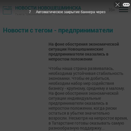
НОВОСТИ НОВОШЕШМИНСКА
16+
7
Автоматическое закрытие баннера через
Газета "Шешминская новь" - Новошешминский район
Новости с тегом - предприниматели
На фоне обострения экономической
ситуации Новошешминские
предприниматели оказались в
непростом положении
Чтобы наша страна развивалась,
необходима устойчивая стабильность
экономики. Чтобы ее добиться,
необходим набор мер содействия
бизнесу - крупному, среднему и малому.
На фоне обострения экономической
ситуации индивидуальные
предприниматели оказались в
непростом положении, когда риски
остаться в убытке значительно
возросли. Несмотря на непростое время,
в Татарстане готовы оказывать самую
разнообразную поддержку...