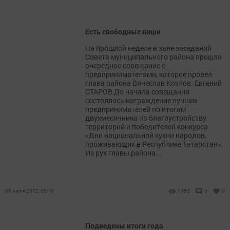
Есть свободные ниши
На прошлой неделе в зале заседаний
Совета муниципального района прошло
очередное совещание с
предпринимателями, которое провел
глава района Вячеслав Козлов. Евгений
СТАРОВ До начала совещания
состоялось награждение лучших
предпринимателей по итогам
двухмесячника по благоустройству
территорий и победителей конкурса
«Дни национальной кухни народов,
проживающих в Республике Татарстан».
Из рук главы района...
09 июля 2012, 05:16
1353
0
0
Подведены итоги года