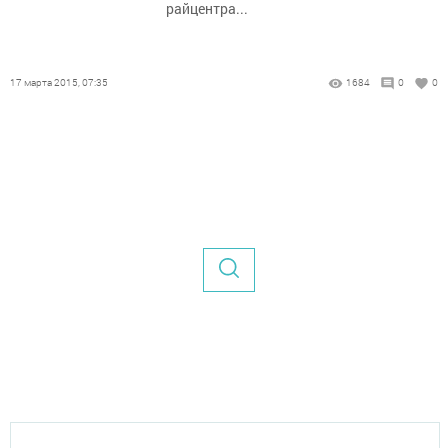
райцентра...
17 марта 2015, 07:35
1684
0
0