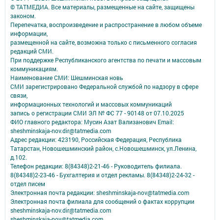
© ТАТМЕДИА. Все материалы, размещенные на сайте, защищены
законом.
Перепечатка, воспроизведение и распространение в любом объеме
информации,
размещенной на сайте, возможна только с письменного согласия
редакций СМИ.
При поддержке Республиканского агентства по печати и массовым
коммуникациям.
Наименование СМИ: Шешминская новь
СМИ зарегистрировано Федеральной службой по надзору в сфере
связи,
информационных технологий и массовых коммуникаций
запись о регистрации СМИ ЭЛ № ФС 77 - 90148 от 07.10.2025
ФИО главного редактора: Мусин Азат Вализанович Email:
sheshminskaja-nov.dir@tatmedia.com
Адрес редакции: 423190, Российская Федерация, Республика
Татарстан, Новошешминский район, с.Новошешминск, ул.Ленина,
д.102.
Телефон редакции: 8(84348)2-21-46 - Руководитель филиала.
8(84348)2-23-46 - Бухгалтерия и отдел рекламы. 8(84348)2-24-32 -
отдел писем
Электронная почта редакции: sheshminskaja-nov@tatmedia.com
Электронная почта филиала для сообщений о фактах коррупции
sheshminskaja-nov.dir@tatmedia.com
sheshminskaja-nov@tatmedia.com