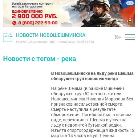
НОВОСТИ НОВОШЕШМИНСКА
16+
Газета "Шешминская новь" - Новошешминский район
Новости с тегом - река
В Новошешминске на льду реки Шешма
обнаружен труп новошешминца
На реке Шешма (в районе Мишеней)
обнаружен труп 52-летнего жителя
Новошешминска Николая Морозова без
признаков насильственной смерти.
Смерть наступила в результате
обморожения. Погибший был в пьяном
виде, переходил р. Шешма и уснул на
льду с недопитой бутылкой водки.
Изъята спиртосодержащая жидкость 12
марта в 14 часов на ул. Ленина