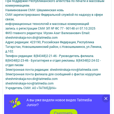
При поддержке Республиканского агентства по печати и массовым
коммуникациям.
Наименование СМИ: Шешминская новь
СМИ зарегистрировано Федеральной службой по надзору в сфере
связи,
информационных технологий и массовых коммуникаций
запись о регистрации СМИ ЭЛ № ФС 77 - 90148 от 07.10.2025
ФИО главного редактора: Мусин Азат Вализанович Email:
sheshminskaja-nov.dir@tatmedia.com
Адрес редакции: 423190, Российская Федерация, Республика
Татарстан, Новошешминский район, с.Новошешминск, ул.Ленина,
д.102.
Телефон редакции: 8(84348)2-21-46 - Руководитель филиала.
8(84348)2-23-46 - Бухгалтерия и отдел рекламы. 8(84348)2-24-32 -
отдел писем
Электронная почта редакции: sheshminskaja-nov@tatmedia.com
Электронная почта филиала для сообщений о фактах коррупции
sheshminskaja-nov.dir@tatmedia.com
sheshminskaja-nov@tatmedia.com
Учредитель СМИ: АО «ТАТМЕДИА»
Антикоррупционная политика
А вы уже видели новое видео Tatmedia
АО «ТАТМЕДИА» использует «cookie»
для персонализации сервисов и
Junior?
удобства пользователей сайтом.
Использование «cookie» можно отменить в настройках браузера.
Cмотреть