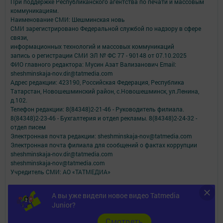
При поддержке Республиканского агентства по печати и массовым
коммуникациям.
Наименование СМИ: Шешминская новь
СМИ зарегистрировано Федеральной службой по надзору в сфере
связи,
информационных технологий и массовых коммуникаций
запись о регистрации СМИ ЭЛ № ФС 77 - 90148 от 07.10.2025
ФИО главного редактора: Мусин Азат Вализанович Email:
sheshminskaja-nov.dir@tatmedia.com
Адрес редакции: 423190, Российская Федерация, Республика
Татарстан, Новошешминский район, с.Новошешминск, ул.Ленина,
д.102.
Телефон редакции: 8(84348)2-21-46 - Руководитель филиала.
8(84348)2-23-46 - Бухгалтерия и отдел рекламы. 8(84348)2-24-32 -
отдел писем
Электронная почта редакции: sheshminskaja-nov@tatmedia.com
Электронная почта филиала для сообщений о фактах коррупции
sheshminskaja-nov.dir@tatmedia.com
sheshminskaja-nov@tatmedia.com
Учредитель СМИ: АО «ТАТМЕДИА»
Антикоррупционная политика
А вы уже видели новое видео Tatmedia
АО «ТАТМЕДИА» использует «cookie»
для персонализации сервисов и
Junior?
удобства пользователей сайтом.
Использование «cookie» можно отменить в настройках браузера.
Cмотреть