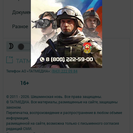
Документы
Разное
Телефон АО «ТАТМЕДИА»:
(843) 222 09 84
16+
© 2011 - 2026. Шешминская новь. Все права защищены.
© ТАТМЕДИА. Все материалы, размещенные на сайте, защищены
законом.
Перепечатка, воспроизведение и распространение в любом объеме
информации,
размещенной на сайте, возможна только с письменного согласия
редакций СМИ.