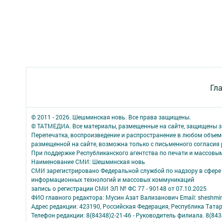
Гл
© 2011 - 2026. Шешминская новь. Все права защищены.
© ТАТМЕДИА. Все материалы, размещенные на сайте, защищены з
Перепечатка, воспроизведение и распространение в любом объе
размещенной на сайте, возможна только с письменного согласия
При поддержке Республиканского агентства по печати и массов
Наименование СМИ: Шешминская новь
СМИ зарегистрировано Федеральной службой по надзору в сфере 
информационных технологий и массовых коммуникаций
запись о регистрации СМИ ЭЛ № ФС 77 - 90148 от 07.10.2025
ФИО главного редактора: Мусин Азат Вализанович Email: sheshmin
Адрес редакции: 423190, Российская Федерация, Республика Тата
Телефон редакции: 8(84348)2-21-46 - Руководитель филиала. 8(8434