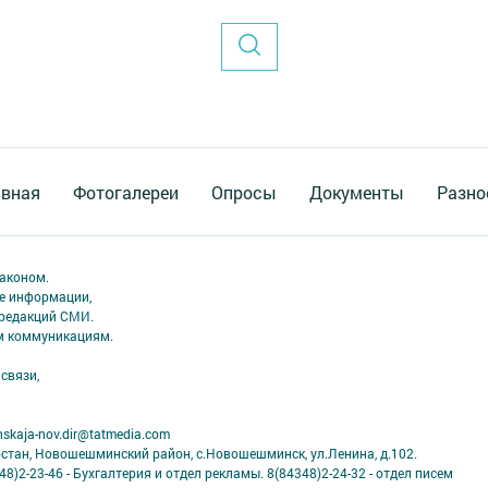
авная
Фотогалереи
Опросы
Документы
Разно
аконом.
ме информации,
 редакций СМИ.
ым коммуникациям.
связи,
skaja-nov.dir@tatmedia.com
рстан, Новошешминский район, с.Новошешминск, ул.Ленина, д.102.
8)2-23-46 - Бухгалтерия и отдел рекламы. 8(84348)2-24-32 - отдел писем