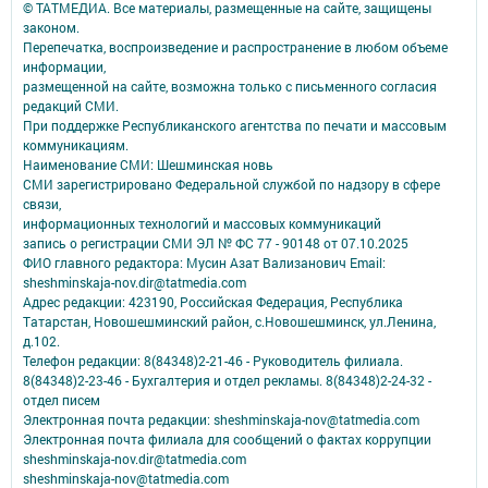
© ТАТМЕДИА. Все материалы, размещенные на сайте, защищены
законом.
Перепечатка, воспроизведение и распространение в любом объеме
информации,
размещенной на сайте, возможна только с письменного согласия
редакций СМИ.
При поддержке Республиканского агентства по печати и массовым
коммуникациям.
Наименование СМИ: Шешминская новь
СМИ зарегистрировано Федеральной службой по надзору в сфере
связи,
информационных технологий и массовых коммуникаций
запись о регистрации СМИ ЭЛ № ФС 77 - 90148 от 07.10.2025
ФИО главного редактора: Мусин Азат Вализанович Email:
sheshminskaja-nov.dir@tatmedia.com
Адрес редакции: 423190, Российская Федерация, Республика
Татарстан, Новошешминский район, с.Новошешминск, ул.Ленина,
д.102.
Телефон редакции: 8(84348)2-21-46 - Руководитель филиала.
8(84348)2-23-46 - Бухгалтерия и отдел рекламы. 8(84348)2-24-32 -
отдел писем
Электронная почта редакции: sheshminskaja-nov@tatmedia.com
Электронная почта филиала для сообщений о фактах коррупции
sheshminskaja-nov.dir@tatmedia.com
sheshminskaja-nov@tatmedia.com