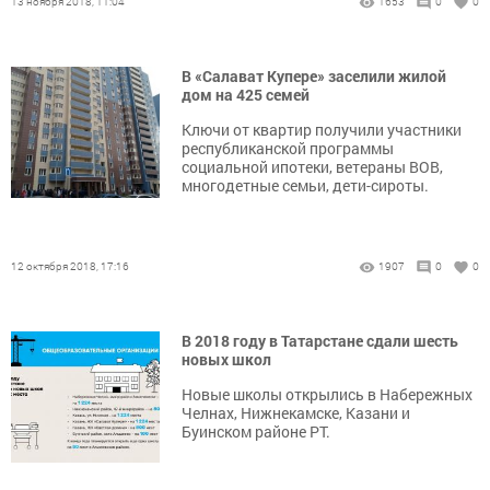
13 ноября 2018, 11:04
1653
0
0
В «Салават Купере» заселили жилой
дом на 425 семей
Ключи от квартир получили участники
республиканской программы
социальной ипотеки, ветераны ВОВ,
многодетные семьи, дети-сироты.
12 октября 2018, 17:16
1907
0
0
В 2018 году в Татарстане сдали шесть
новых школ
Новые школы открылись в Набережных
Челнах, Нижнекамске, Казани и
Буинском районе РТ.