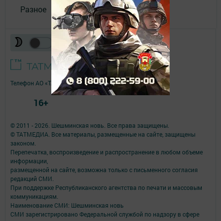
Разное
Телефон АО «ТАТМЕДИА»:
(843) 222 09 84
16+
© 2011 - 2026. Шешминская новь. Все права защищены.
© ТАТМЕДИА. Все материалы, размещенные на сайте, защищены
законом.
Перепечатка, воспроизведение и распространение в любом объеме
информации,
размещенной на сайте, возможна только с письменного согласия
редакций СМИ.
При поддержке Республиканского агентства по печати и массовым
коммуникациям.
Наименование СМИ: Шешминская новь
СМИ зарегистрировано Федеральной службой по надзору в сфере